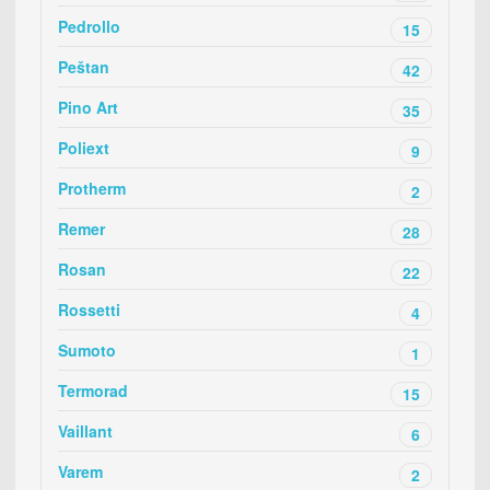
Pedrollo
15
Peštan
42
Pino Art
35
Poliext
9
Protherm
2
Remer
28
Rosan
22
Rossetti
4
Sumoto
1
Termorad
15
Vaillant
6
Varem
2