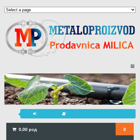
0,00
рсд
0