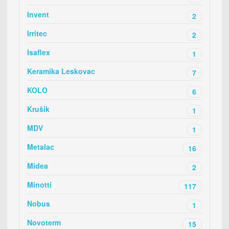
Invent
2
Irritec
2
Isaflex
1
Keramika Leskovac
7
KOLO
6
Krušik
1
MDV
1
Metalac
16
Midea
2
Minotti
117
Nobus
1
Novoterm
15