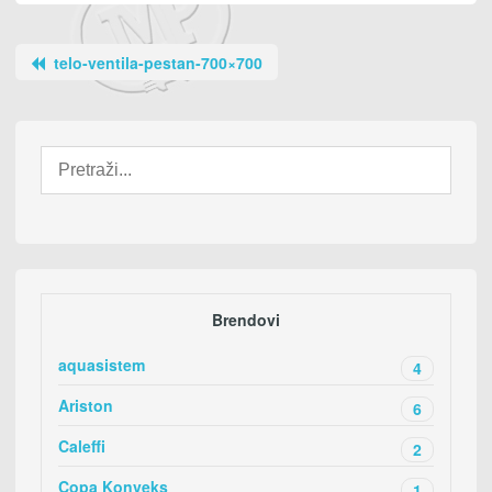
telo-ventila-pestan-700×700
Brendovi
aquasistem
4
Ariston
6
Caleffi
2
Copa Konveks
1