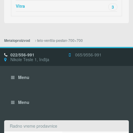
Vitra
3
telo-ventila-pestan-700×700
Metaloproizvod
022/556-991
065/9556-991
Nikole Tesle 1, Inđija
Menu
Menu
Radno vreme prodavnice