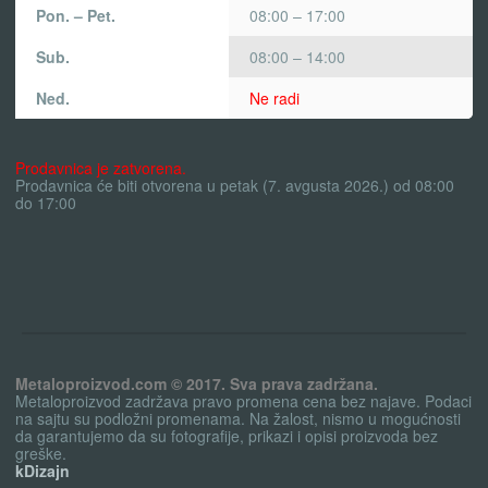
Pon. – Pet.
08:00 – 17:00
Sub.
08:00 – 14:00
Ned.
Ne radi
Prodavnica je zatvorena.
Prodavnica će biti otvorena u petak (7. avgusta 2026.) od 08:00
do 17:00
Metaloproizvod.com © 2017. Sva prava zadržana.
Metaloproizvod zadržava pravo promena cena bez najave. Podaci
na sajtu su podložni promenama. Na žalost, nismo u mogućnosti
da garantujemo da su fotografije, prikazi i opisi proizvoda bez
greške.
kDizajn