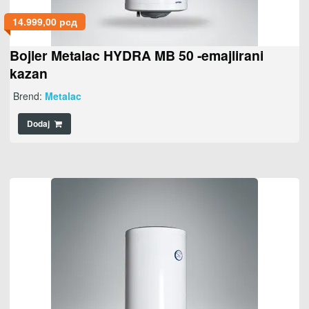
14.999,00
рсд
Bojler Metalac HYDRA MB 50 -emajlirani
kazan
Brend:
Metalac
Dodaj