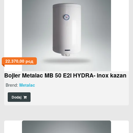
22.370,00
рсд
Bojler Metalac MB 50 E2I HYDRA- inox kazan
Brend:
Metalac
Dodaj