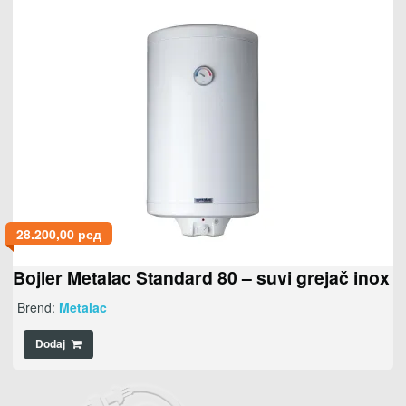
28.200,00
рсд
Bojler Metalac Standard 80 – suvi grejač inox
Brend:
Metalac
Dodaj