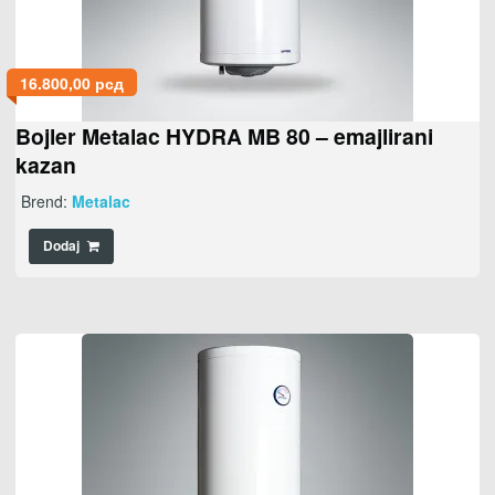
16.800,00
рсд
Bojler Metalac HYDRA MB 80 – emajlirani
kazan
Brend:
Metalac
Dodaj