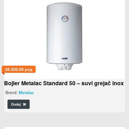
26.200,00
рсд
Bojler Metalac Standard 50 – suvi grejač inox
Brend:
Metalac
Dodaj