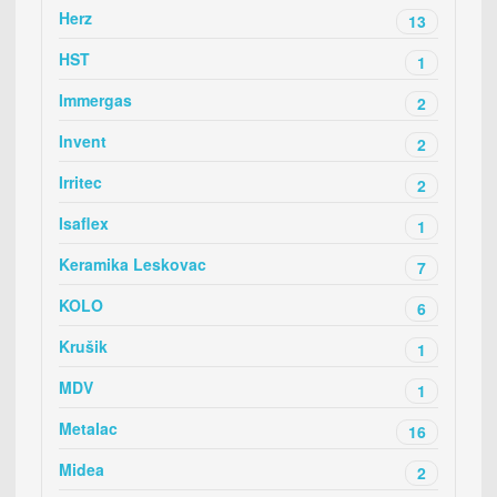
Herz
13
HST
1
Immergas
2
Invent
2
Irritec
2
Isaflex
1
Keramika Leskovac
7
KOLO
6
Krušik
1
MDV
1
Metalac
16
Midea
2