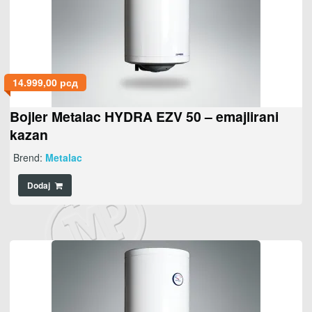
14.999,00
рсд
Bojler Metalac HYDRA EZV 50 – emajlirani
kazan
Brend:
Metalac
Dodaj