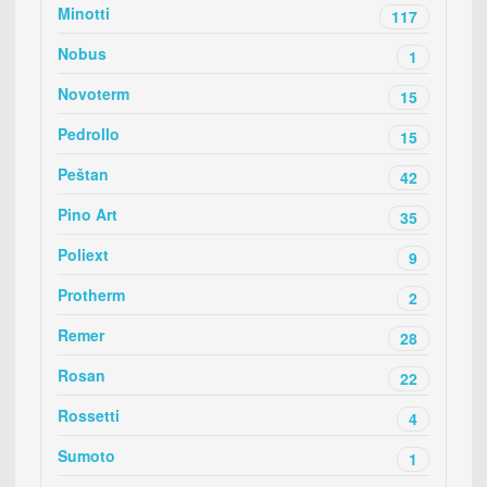
Minotti
117
Nobus
1
Novoterm
15
Pedrollo
15
Peštan
42
Pino Art
35
Poliext
9
Protherm
2
Remer
28
Rosan
22
Rossetti
4
Sumoto
1