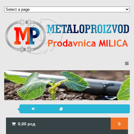
0,00
рсд
0