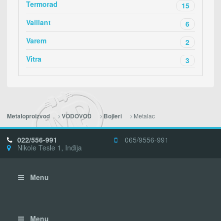
Termorad
15
Vaillant
6
Varem
2
Vitra
3
Metalac
Metaloproizvod
VODOVOD
Bojleri
022/556-991
065/9556-991
Nikole Tesle 1, Inđija
Menu
Menu