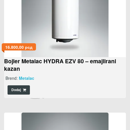
16.800,00
рсд
Bojler Metalac HYDRA EZV 80 – emajlirani
kazan
Brend:
Metalac
Dodaj