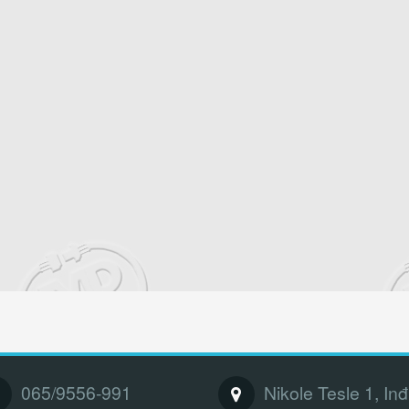
065/9556-991
Nikole Tesle 1, Inđ