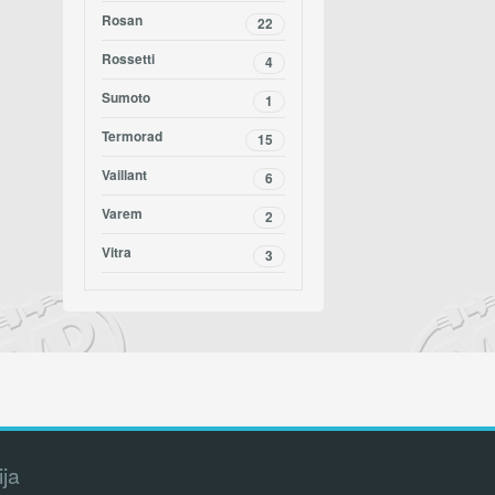
Rosan
22
Rossetti
4
Sumoto
1
Termorad
15
Vaillant
6
Varem
2
Vitra
3
ija