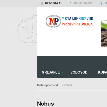
022/556-991
065/9556-991
N
GREJANJE
VODOVOD
KUPA
Nobus
Metaloproizvod
Nobus