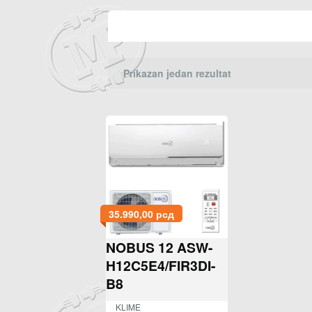
Prikazan jedan rezultat
35.990,00
рсд
NOBUS 12 ASW-
H12C5E4/FIR3DI-
B8
KLIME