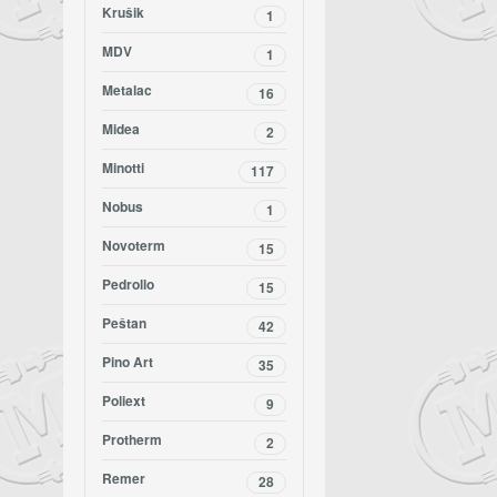
Krušik
1
MDV
1
Metalac
16
Midea
2
Minotti
117
Nobus
1
Novoterm
15
Pedrollo
15
Peštan
42
Pino Art
35
Poliext
9
Protherm
2
Remer
28