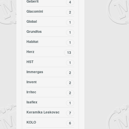
Geberit
4
Giacomini
2
Global
1
Grundfos
1
Habitat
1
Herz
13
HST
1
Immergas
2
Invent
2
Irritec
2
Isaflex
1
Keramika Leskovac
7
KOLO
6