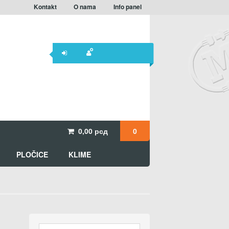
Kontakt
O nama
Info panel
0,00
рсд
0
PLOČICE
KLIME