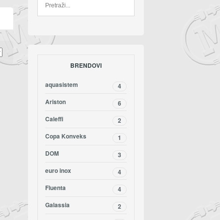
BRENDOVI
aquasistem
4
Ariston
6
Caleffi
2
Copa Konveks
1
DOM
3
euro inox
4
Fluenta
4
Galassia
2