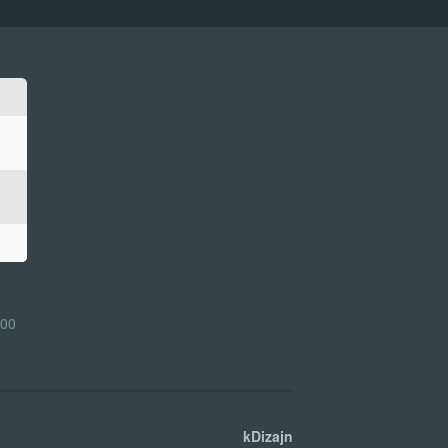
:00
kDizajn