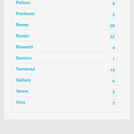
Poliext
9
Protherm
2
Remer
28
Rosan
22
Rossetti
4
Sumoto
1
Termorad
15
Vaillant
6
Varem
2
Vitra
3