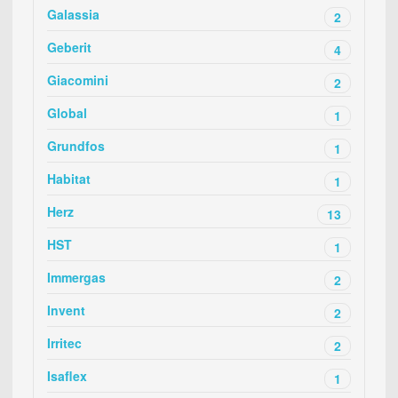
Galassia
2
Geberit
4
Giacomini
2
Global
1
Grundfos
1
Habitat
1
Herz
13
HST
1
Immergas
2
Invent
2
Irritec
2
Isaflex
1