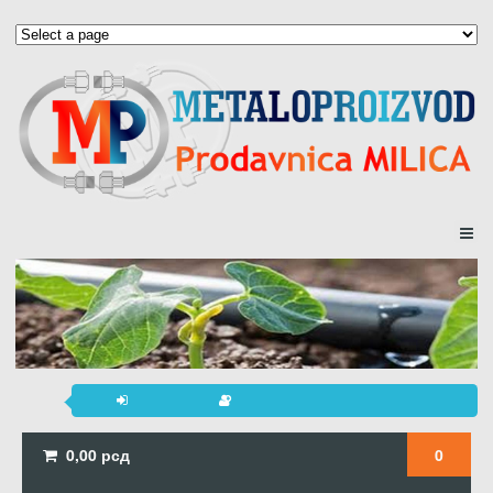
0,00
рсд
0