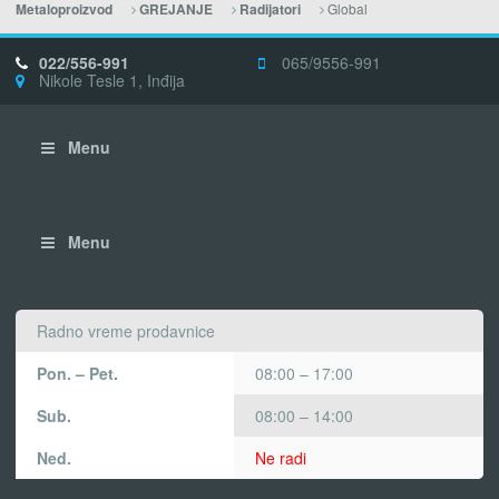
Global
Metaloproizvod
GREJANJE
Radijatori
022/556-991
065/9556-991
Nikole Tesle 1, Inđija
Menu
Menu
Radno vreme prodavnice
Pon. – Pet.
08:00 – 17:00
Sub.
08:00 – 14:00
Ned.
Ne radi