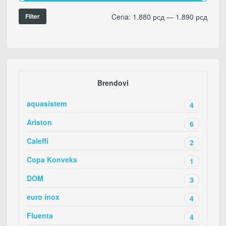
Cena:
1.880 рсд
—
1.890 рсд
Filter
Brendovi
aquasistem
4
Ariston
6
Caleffi
2
Copa Konveks
1
DOM
3
euro inox
4
Fluenta
4