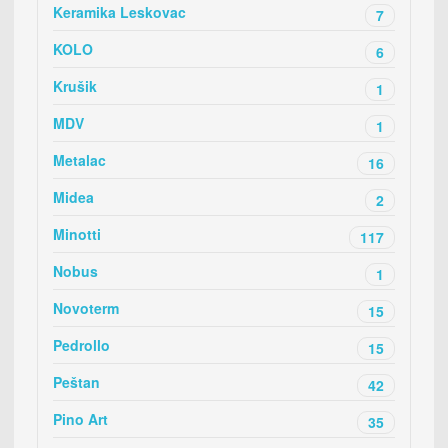
Keramika Leskovac
7
KOLO
6
Krušik
1
MDV
1
Metalac
16
Midea
2
Minotti
117
Nobus
1
Novoterm
15
Pedrollo
15
Peštan
42
Pino Art
35