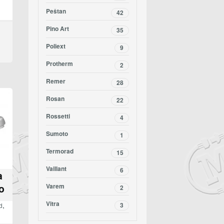
Peštan
42
Pino Art
35
Poliext
9
Protherm
2
Remer
28
Rosan
22
Rossetti
4
Sumoto
1
Termorad
15
Vaillant
6
a
o
Varem
2
Vitra
,
d
3