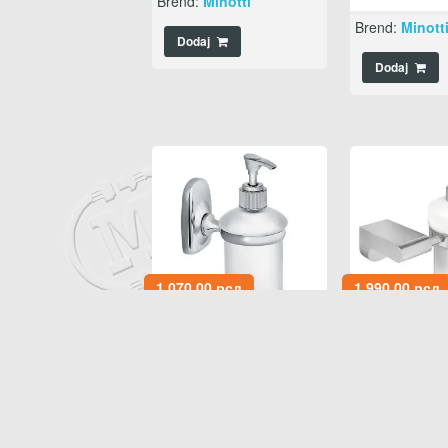
Brend:
Minotti
Brend:
Minott
Dodaj
Dodaj
1.070,00
рсд
1.990,00
рсд
Dozer za tečni
Dozer za t
sapun 80638 A
sapun C-1
,
,
,
80600
Galanterija
1100 Pro
Gala
KUPATILSKI NAMEŠTAJ
KUPATILSKI N
Brend:
Minotti
Brend:
Minott