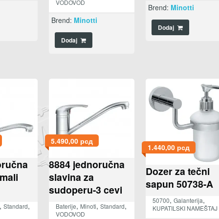
VODOVOD
i
Brend:
Minotti
Brend:
Minotti
Dodaj
Dodaj
5.490,00
рсд
1.440,00
рсд
oručna
8884 jednoručna
Dozer za tečni
 mali
slavina za
sapun 50738-A
sudoperu-3 cevi
,
,
50700
Galanterija
,
,
,
,
,
Standard
Baterije
Minoti
Standard
KUPATILSKI NAMEŠTAJ
VODOVOD