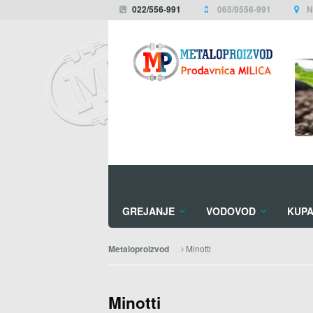
022/556-991
065/9556-991
N
GREJANJE
VODOVOD
KUPA
Minotti
Metaloproizvod
Minotti