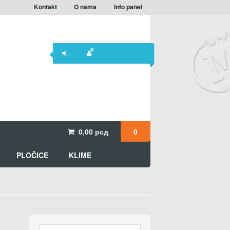
Kontakt
O nama
Info panel
0,00
рсд
0
PLOČICE
KLIME