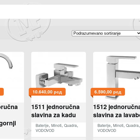
10.640,00
рсд
6.590,00
рсд
oručna
1511 jednoručna
1512 jednoručn
slavina za kadu
slavina za lavab
gornji
,
,
,
,
,
,
Baterije
Minoti
Quadra
Baterije
Minoti
Quadra
VODOVOD
VODOVOD