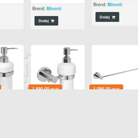
Brend:
Minotti
i
Brend:
Minotti
Dodaj
Dodaj
1.890,00
рсд
1.590,00
рсд
ečni
Dozer za tečni
Držač peškira C
1-12
sapun C-12-12
12-03
,
,
,
,
,
nterija
1200 Pro
Galanterija
1200 Pro
Galanterija
AMEŠTAJ
KUPATILSKI NAMEŠTAJ
KUPATILSKI NAMEŠTAJ
i
Brend:
Minotti
Brend:
Minotti