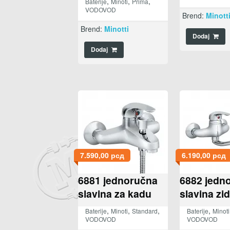
,
,
,
Baterije
Minoti
Prima
VODOVOD
Brend:
Minott
Brend:
Minotti
Dodaj
Dodaj
7.590,00
рсд
6.190,00
рсд
6881 jednoručna
6882 jedn
slavina za kadu
slavina zi
,
,
,
,
Baterije
Minoti
Standard
Baterije
Minoti
VODOVOD
VODOVOD