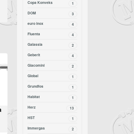
Copa Konveks
1
DOM
3
euro inox
4
Fluenta
4
Galassia
2
Geberit
4
Giacomini
2
Global
1
Grundfos
1
Habitat
1
Herz
a
13
HST
1
Immergas
2