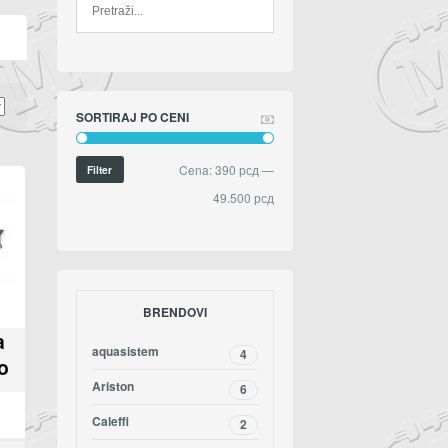
SORTIRAJ PO CENI
Cena:
390 рсд
—
Filter
49.500 рсд
BRENDOVI
a
aquasistem
4
o
Ariston
6
Caleffi
2