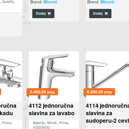
,
,
Brend:
Minotti
Brend:
Minotti
Quadra
Dodaj
Dodaj
i
5.400,00
рсд
6.200,00
рсд
oručna
4112 jednoručna
4114 jednoručn
 kadu
slavina za lavabo
slavina za
sudoperu-2 cevi
,
,
,
,
,
Prima
Baterije
Minoti
Prima
VODOVOD