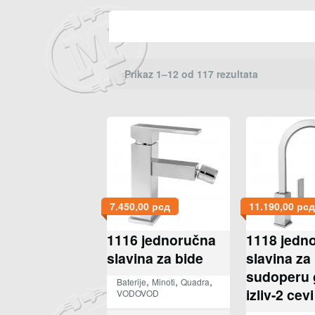
Prikaz 1–12 od 117 rezultata
7.450,00
рсд
11.190,00
рсд
1116 jednoručna
1118 jedn
slavina za bide
slavina za
sudoperu 
,
,
,
Baterije
Minoti
Quadra
izliv-2 cevi
VODOVOD