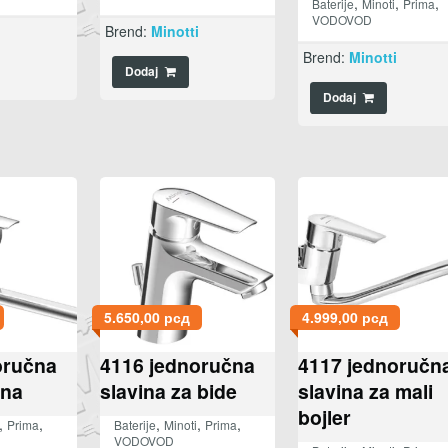
,
,
,
Baterije
Minoti
Prima
VODOVOD
i
Brend:
Minotti
Brend:
Minotti
Dodaj
Dodaj
5.650,00
рсд
4.999,00
рсд
oručna
4116 jednoručna
4117 jednoručn
dna
slavina za bide
slavina za mali
bojler
,
,
,
,
,
Prima
Baterije
Minoti
Prima
VODOVOD