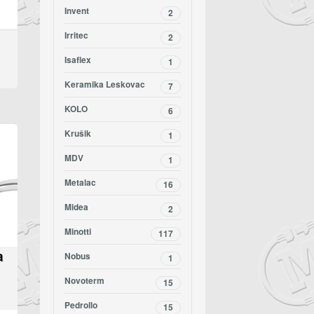
Invent
2
Irritec
2
Isaflex
1
Keramika Leskovac
7
KOLO
6
Krušik
1
MDV
1
Metalac
16
Midea
2
Minotti
117
a
Nobus
1
Novoterm
15
Pedrollo
15