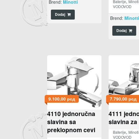
,
Brend:
Minotti
Baterije
Minoti
VODOVOD
Dodaj
Brend:
Minott
Dodaj
9.100,00
рсд
7.790,00
рсд
4110 jednoručna
4111 jedn
slavina sa
slavina za
preklopnom cevi
,
Baterije
Minoti
VODOVOD