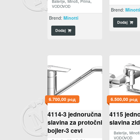
,
,
,
Baterije
Minoti
Prima
VODOVOD
Brend:
Minott
Brend:
Minotti
Dodaj
Dodaj
6.700,00
рсд
6.500,00
рсд
4114-3 jednoručna
4115 jedn
slavina za protočni
slavina zi
bojler-3 cevi
,
Baterije
Minoti
VODOVOD