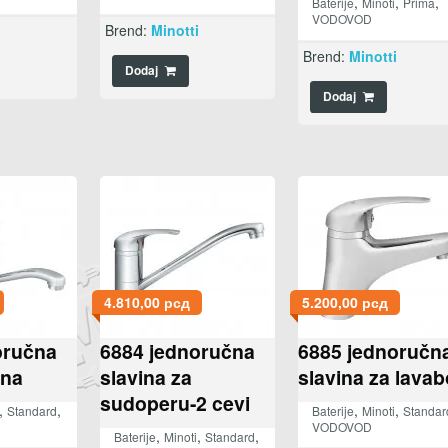
,
,
,
Baterije
Minoti
Prima
VODOVOD
i
Brend:
Minotti
Brend:
Minotti
Dodaj
Dodaj
4.810,00
рсд
5.200,00
рсд
oručna
6884 jednoručna
6885 jednoručn
dna
slavina za
slavina za lavab
sudoperu-2 cevi
,
,
,
,
Standard
Baterije
Minoti
Standar
VODOVOD
,
,
,
Baterije
Minoti
Standard