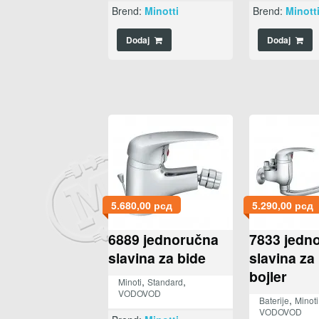
Brend:
Minotti
Brend:
Minott
Dodaj
Dodaj
5.680,00
рсд
5.290,00
рсд
6889 jednoručna
7833 jedn
slavina za bide
slavina za
bojler
,
,
Minoti
Standard
VODOVOD
,
Baterije
Minoti
VODOVOD