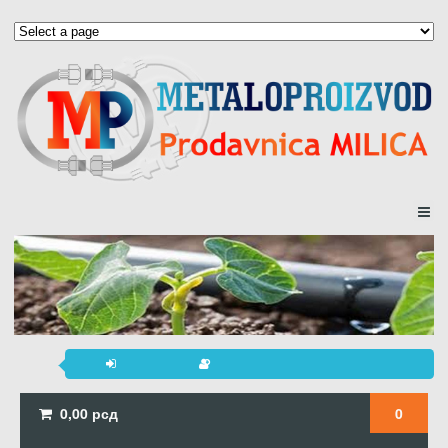
0,00
рсд
0