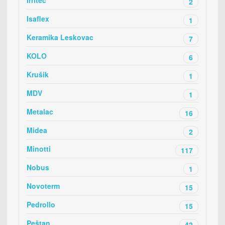
Irritec
2
Isaflex
1
Keramika Leskovac
7
KOLO
6
Krušik
1
MDV
1
Metalac
16
Midea
2
Minotti
117
Nobus
1
Novoterm
15
Pedrollo
15
Peštan
42