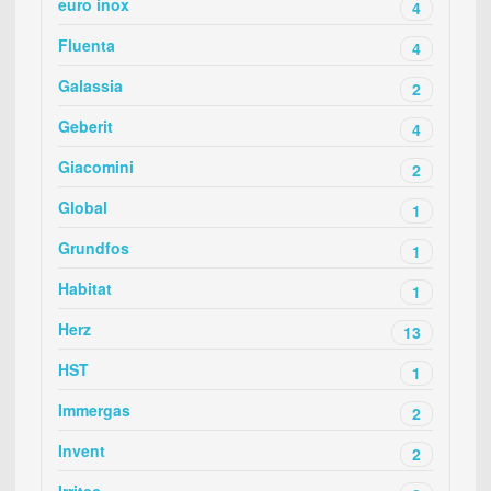
euro inox
4
Fluenta
4
Galassia
2
Geberit
4
Giacomini
2
Global
1
Grundfos
1
Habitat
1
Herz
13
HST
1
Immergas
2
Invent
2