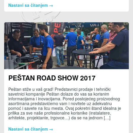
Nastavi sa čitanjem →
PEŠTAN ROAD SHOW 2017
Peštan stiže u vaš grad! Predstavnici prodaje i tehnički
savetnici kompanije Peštan dolaze do vas sa korisnim
informacijama i inovacijama. Pored postojećeg proizvodnog
asortimana predstavićemo vam i novitete uz adekvatnu
pomoć i savete na licu mesta. Ovaj pokretni štand idealna je
prilika za sve naše profesionalne korisnike (instalatere,
arhitekte, projektante, trgovce…) da se na jednom […]
Nastavi sa čitanjem →