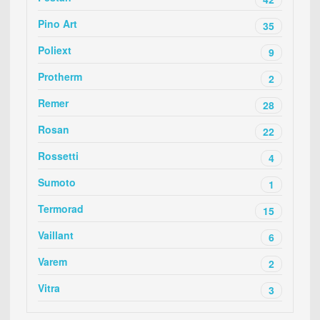
Pino Art
35
Poliext
9
Protherm
2
Remer
28
Rosan
22
Rossetti
4
Sumoto
1
Termorad
15
Vaillant
6
Varem
2
Vitra
3