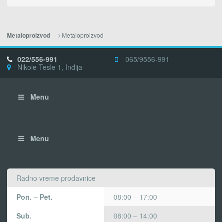
Metaloproizvod
Metaloproizvod
022/556-991
065/9556-991
Nikole Tesle 1, Inđija
Menu
Menu
Radno vreme prodavnice
Pon. – Pet.
08:00 – 17:00
Sub.
08:00 – 14:00