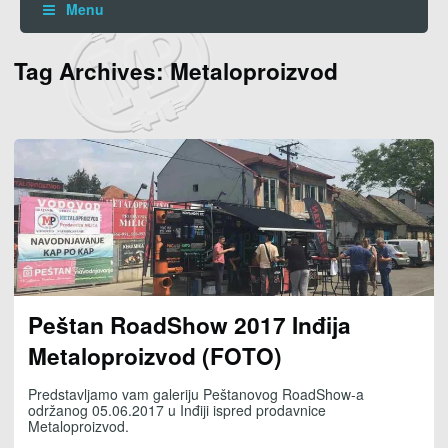
Menu
Tag Archives: Metaloproizvod
Peštan RoadShow 2017 Inđija
Metaloproizvod (FOTO)
Predstavljamo vam galeriju Peštanovog RoadShow-a
održanog 05.06.2017 u Inđiji ispred prodavnice
Metaloproizvod.