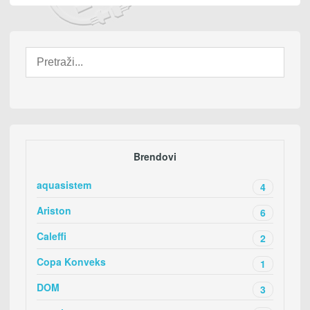
Brendovi
aquasistem
4
Ariston
6
Caleffi
2
Copa Konveks
1
DOM
3