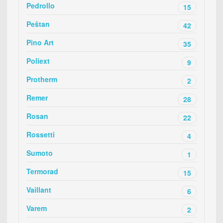
Pedrollo
15
Peštan
42
Pino Art
35
Poliext
9
Protherm
2
Remer
28
Rosan
22
Rossetti
4
Sumoto
1
Termorad
15
Vaillant
6
Varem
2