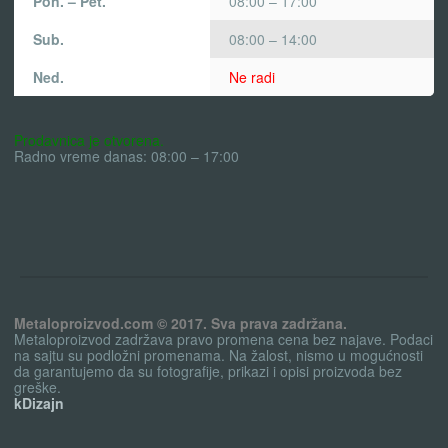
Pon. – Pet.
08:00 – 17:00
Sub.
08:00 – 14:00
Ned.
Ne radi
Prodavnica je otvorena.
Radno vreme danas: 08:00 – 17:00
Metaloproizvod.com © 2017. Sva prava zadržana.
Metaloproizvod zadržava pravo promena cena bez najave. Podaci
na sajtu su podložni promenama. Na žalost, nismo u mogućnosti
da garantujemo da su fotografije, prikazi i opisi proizvoda bez
greške.
kDizajn