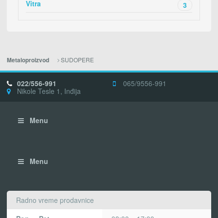
Vitra
3
SUDOPERE
Metaloproizvod
022/556-991
065/9556-991
Nikole Tesle 1, Inđija
Menu
Menu
Radno vreme prodavnice