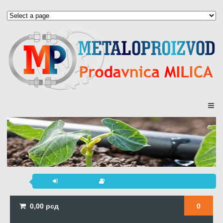
0,00
рсд
0