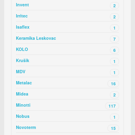
Invent
2
Irritec
2
Isaflex
1
Keramika Leskovac
7
KOLO
6
Krušik
1
MDV
1
Metalac
16
Midea
2
Minotti
117
Nobus
1
Novoterm
15