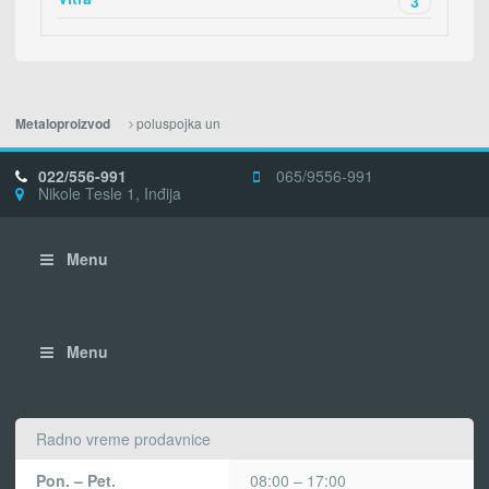
3
poluspojka un
Metaloproizvod
022/556-991
065/9556-991
Nikole Tesle 1, Inđija
Menu
Menu
Radno vreme prodavnice
Pon. – Pet.
08:00 – 17:00