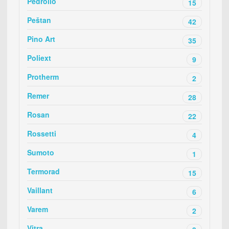
Pedrollo
15
Peštan
42
Pino Art
35
Poliext
9
Protherm
2
Remer
28
Rosan
22
Rossetti
4
Sumoto
1
Termorad
15
Vaillant
6
Varem
2
Vitra