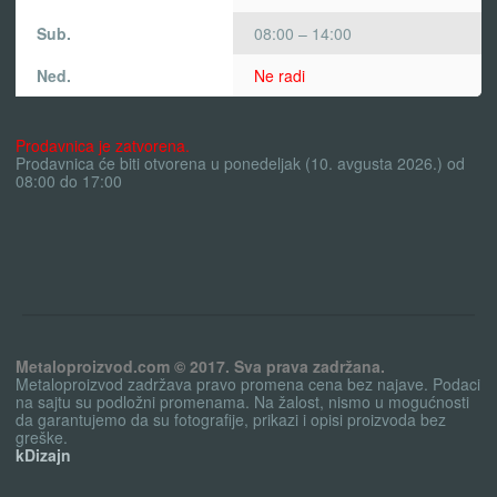
Sub.
08:00 – 14:00
Ned.
Ne radi
Prodavnica je zatvorena.
Prodavnica će biti otvorena u ponedeljak (10. avgusta 2026.) od
08:00 do 17:00
Metaloproizvod.com © 2017. Sva prava zadržana.
Metaloproizvod zadržava pravo promena cena bez najave. Podaci
na sajtu su podložni promenama. Na žalost, nismo u mogućnosti
da garantujemo da su fotografije, prikazi i opisi proizvoda bez
greške.
kDizajn