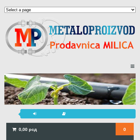
0,00
рсд
0