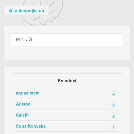
poluspojka un
Brendovi
aquasistem
4
Ariston
6
Caleffi
2
Copa Konveks
1