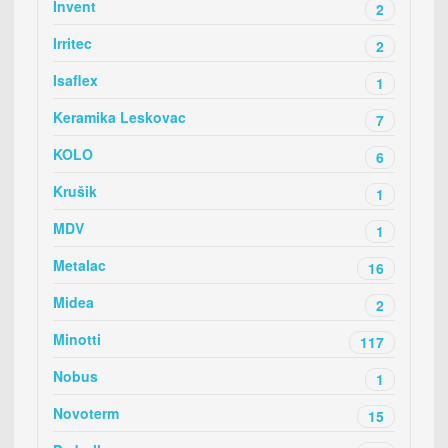
Invent
2
Irritec
2
Isaflex
1
Keramika Leskovac
7
KOLO
6
Krušik
1
MDV
1
Metalac
16
Midea
2
Minotti
117
Nobus
1
Novoterm
15