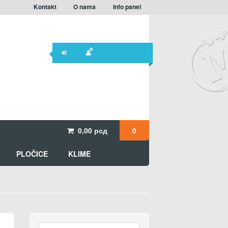
Kontakt
O nama
Info panel
0,00
рсд
0
PLOČICE
KLIME