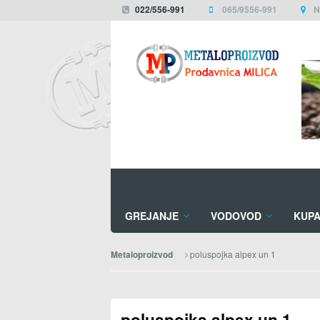
022/556-991
065/9556-991
N
GREJANJE
VODOVOD
KUPA
poluspojka alpex un 1
Metaloproizvod
poluspojka alpex un 1