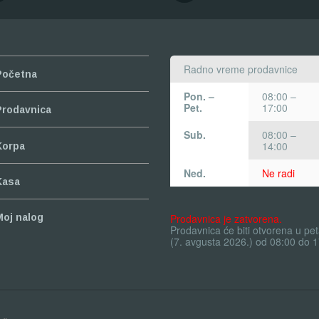
Radno vreme prodavnice
Početna
Pon. –
08:00 –
Pet.
17:00
Prodavnica
Sub.
08:00 –
14:00
Korpa
Ned.
Ne radi
Kasa
Prodavnica je zatvorena.
Moj nalog
Prodavnica će biti otvorena u pe
(7. avgusta 2026.) od 08:00 do 