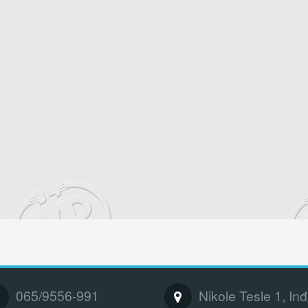
065/9556-991
Nikole Tesle 1, Inđ