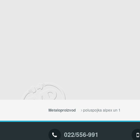
poluspojka alpex un 1
Metaloproizvod
022/556-991