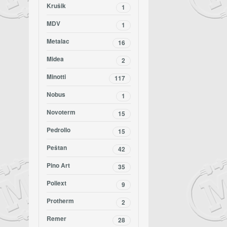
Krušik
1
MDV
1
Metalac
16
Midea
2
Minotti
117
Nobus
1
Novoterm
15
Pedrollo
15
Peštan
42
Pino Art
35
Poliext
9
Protherm
2
Remer
28