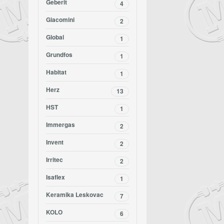
Geberit
4
Giacomini
2
Global
1
Grundfos
1
Habitat
1
Herz
13
HST
1
Immergas
2
Invent
2
Irritec
2
Isaflex
1
Keramika Leskovac
7
KOLO
6