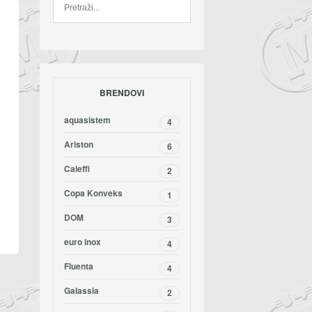
BRENDOVI
aquasistem
4
Ariston
6
Caleffi
2
Copa Konveks
1
DOM
3
euro inox
4
Fluenta
4
Galassia
2