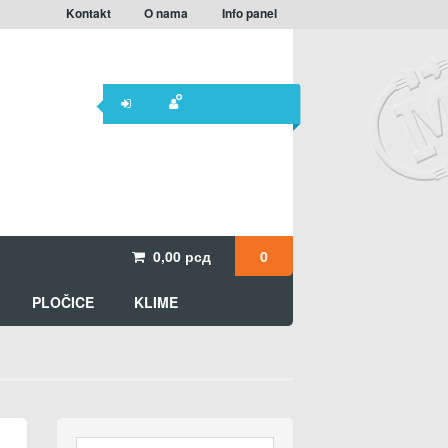
Kontakt
O nama
Info panel
0,00
рсд
0
PLOČICE
KLIME