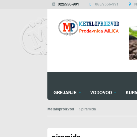
022/556-991
065/9556-991
N
GREJANJE
VODOVOD
KUPA
piramida
Metaloproizvod
piramida