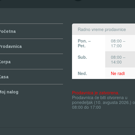
Radno vreme prodavnice
Početna
Pon. –
08:00 –
Pet.
17:00
Prodavnica
Sub.
08:00 –
14:00
Korpa
Ned.
Ne radi
Kasa
Prodavnica je zatvorena.
Moj nalog
Prodavnica će biti otvorena u
ponedeljak (10. avgusta 2026.) 
08:00 do 17:00