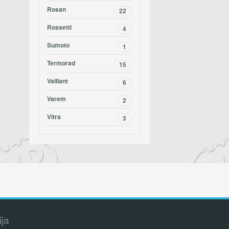
Rosan
22
Rossetti
4
Sumoto
1
Termorad
15
Vaillant
6
Varem
2
Vitra
3
ija