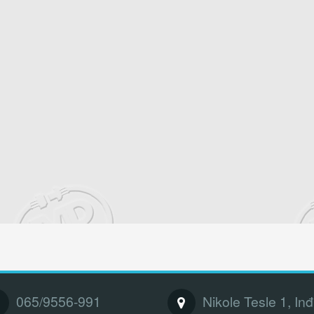
065/9556-991
Nikole Tesle 1, Inđ