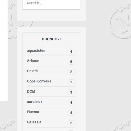
BRENDOVI
aquasistem
4
Ariston
6
Caleffi
2
Copa Konveks
1
DOM
3
euro inox
4
Fluenta
4
Galassia
2