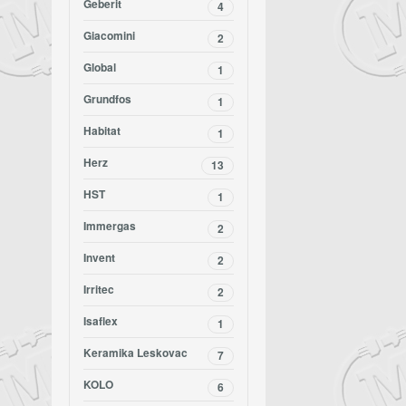
Geberit
4
Giacomini
2
Global
1
Grundfos
1
Habitat
1
Herz
13
HST
1
Immergas
2
Invent
2
Irritec
2
Isaflex
1
Keramika Leskovac
7
KOLO
6