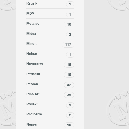
Krušik
1
MDV
1
Metalac
16
Midea
2
Minotti
117
Nobus
1
Novoterm
15
Pedrollo
15
Peštan
42
Pino Art
35
Poliext
9
Protherm
2
Remer
28