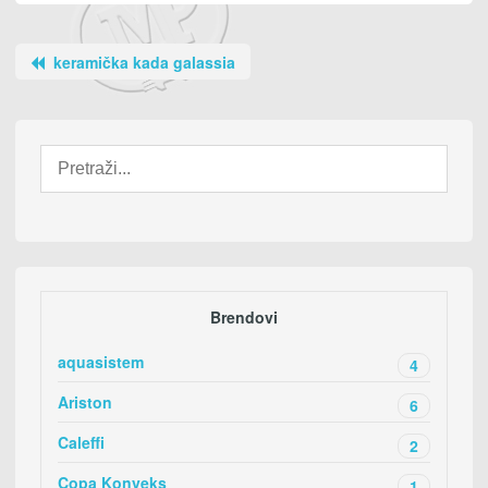
keramička kada galassia
Brendovi
aquasistem
4
Ariston
6
Caleffi
2
Copa Konveks
1