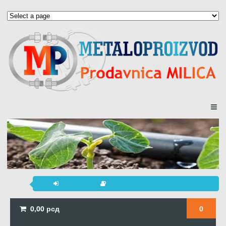
0,00
рсд
0