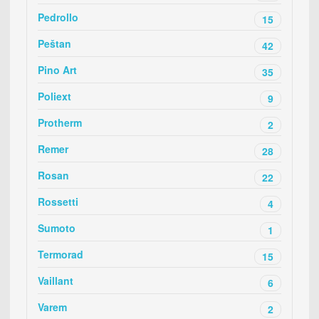
Pedrollo
15
Peštan
42
Pino Art
35
Poliext
9
Protherm
2
Remer
28
Rosan
22
Rossetti
4
Sumoto
1
Termorad
15
Vaillant
6
Varem
2