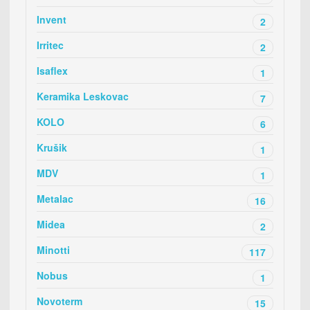
Invent
2
Irritec
2
Isaflex
1
Keramika Leskovac
7
KOLO
6
Krušik
1
MDV
1
Metalac
16
Midea
2
Minotti
117
Nobus
1
Novoterm
15