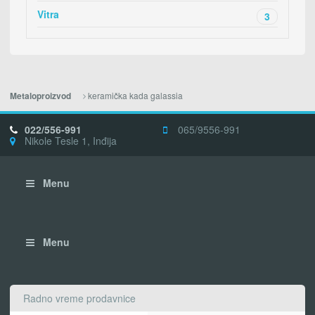
Vitra
3
keramička kada galassia
Metaloproizvod
022/556-991
065/9556-991
Nikole Tesle 1, Inđija
Menu
Menu
Radno vreme prodavnice