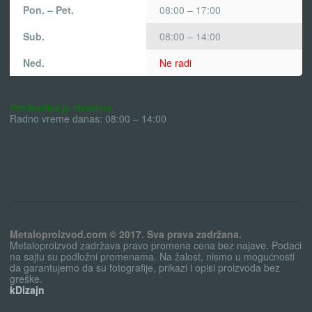
Pon. – Pet.
08:00 – 17:00
Sub.
08:00 – 14:00
Ned.
Ne radi
Prodavnica je otvorena.
Radno vreme danas: 08:00 – 14:00
Metaloproizvod.com © 2017. Sva prava zadržana.
Metaloproizvod zadržava pravo promena cena bez najave. Podaci
na sajtu su podložni promenama. Na žalost, nismo u mogućnosti
da garantujemo da su fotografije, prikazi i opisi proizvoda bez
greške.
kDizajn