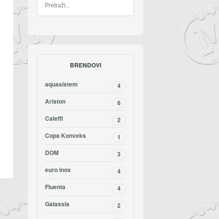
BRENDOVI
aquasistem
4
Ariston
6
Caleffi
2
Copa Konveks
1
DOM
3
euro inox
4
Fluenta
4
Galassia
2