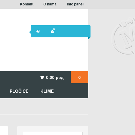
Kontakt
O nama
Info panel
0,00
рсд
0
PLOČICE
KLIME