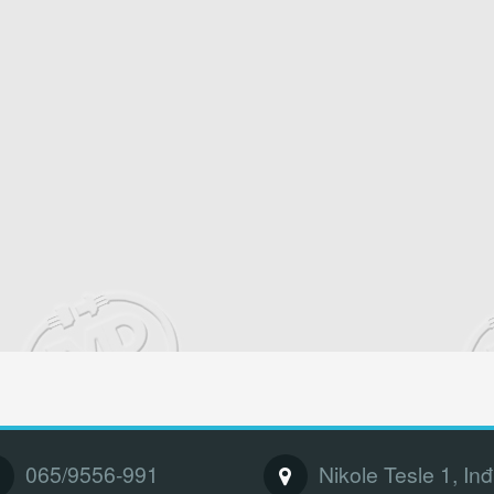
065/9556-991
Nikole Tesle 1, Inđ