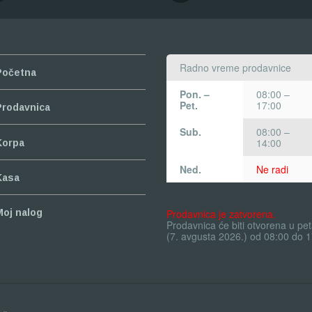
Radno vreme prodavnice
Početna
Pon. –
08:00 –
Pet.
17:00
Prodavnica
Sub.
08:00 –
14:00
Korpa
Ned.
Ne radi
Kasa
Prodavnica je zatvorena.
Moj nalog
Prodavnica će biti otvorena u pe
(7. avgusta 2026.) od 08:00 do 