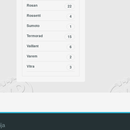
Rosan
22
Rossetti
4
Sumoto
1
Termorad
15
Vaillant
6
Varem
2
Vitra
3
ija