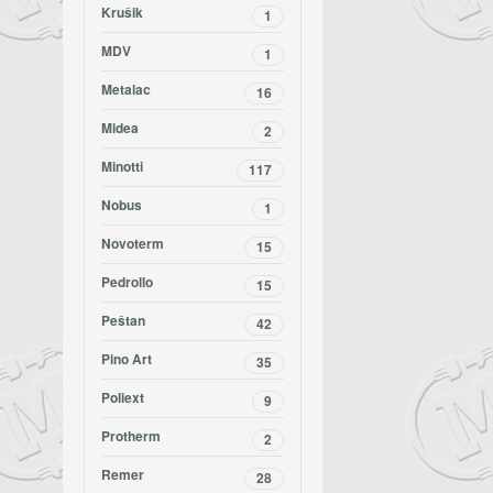
Krušik
1
MDV
1
Metalac
16
Midea
2
Minotti
117
Nobus
1
Novoterm
15
Pedrollo
15
Peštan
42
Pino Art
35
Poliext
9
Protherm
2
Remer
28