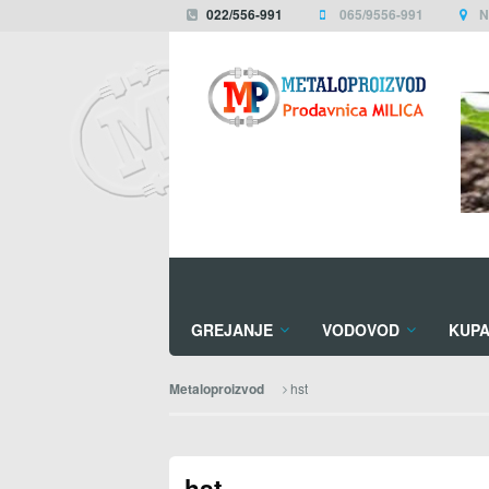
022/556-991
065/9556-991
N
GREJANJE
VODOVOD
KUPA
hst
Metaloproizvod
hst