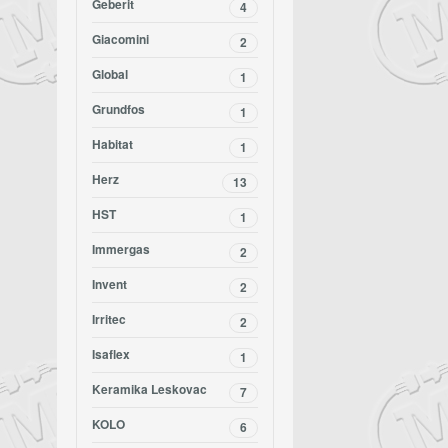
Geberit
4
Giacomini
2
Global
1
Grundfos
1
Habitat
1
Herz
13
HST
1
Immergas
2
Invent
2
Irritec
2
Isaflex
1
Keramika Leskovac
7
KOLO
6