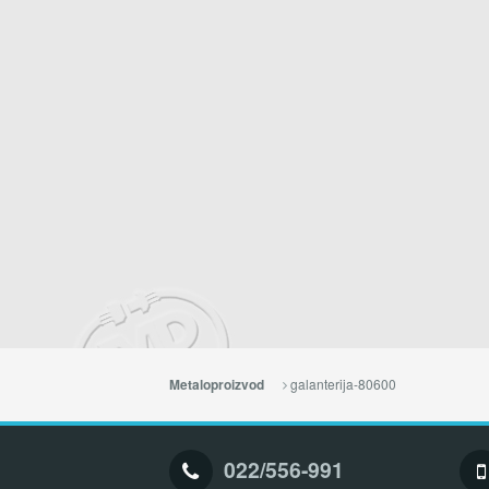
galanterija-80600
Metaloproizvod
022/556-991