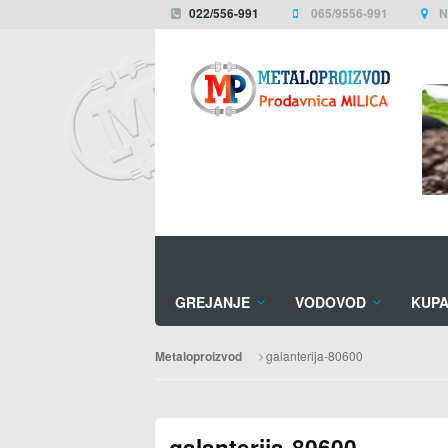
022/556-991
065/9556-991
N
GREJANJE
VODOVOD
KUPA
galanterija-80600
Metaloproizvod
galanterija-80600