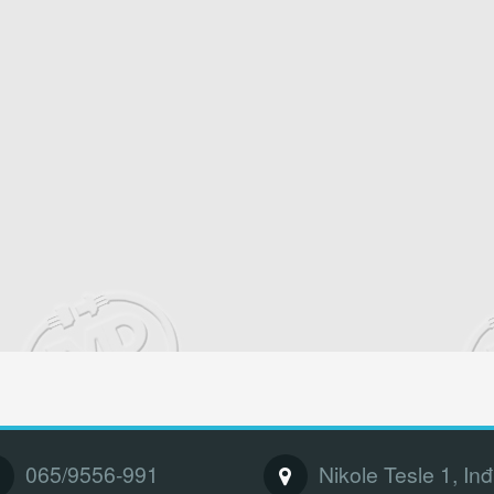
065/9556-991
Nikole Tesle 1, Inđ