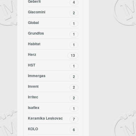
Geberit
4
Giacomini
2
Global
1
Grundfos
1
Habitat
1
Herz
13
HST
1
Immergas
2
Invent
2
Irritec
2
Isaflex
1
Keramika Leskovac
7
KOLO
6