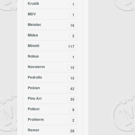
Krušik
1
MDV
1
Metalac
16
Midea
2
Minotti
117
Nobus
1
Novoterm
15
Pedrollo
15
Peštan
42
Pino Art
35
Poliext
9
Protherm
2
Remer
28