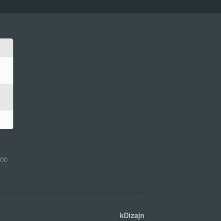
:00
kDizajn