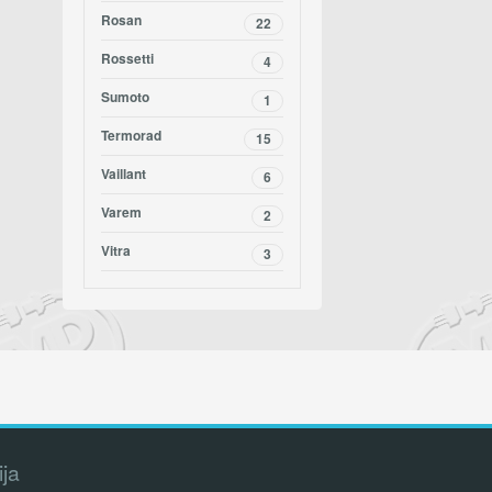
Rosan
22
Rossetti
4
Sumoto
1
Termorad
15
Vaillant
6
Varem
2
Vitra
3
ija