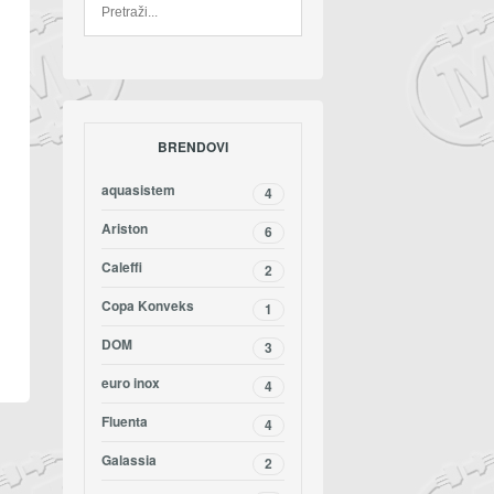
BRENDOVI
aquasistem
4
Ariston
6
Caleffi
2
Copa Konveks
1
DOM
3
euro inox
4
Fluenta
4
Galassia
2