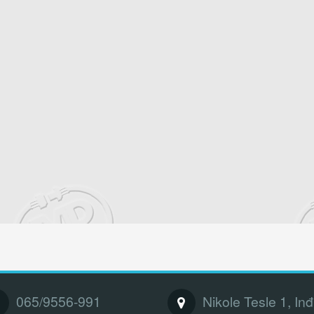
065/9556-991
Nikole Tesle 1, Inđ