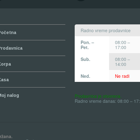
Radno vreme prodavnice
Početna
Pon. –
08:00 –
Pet.
17:00
Prodavnica
Sub.
08:00 –
14:00
Korpa
Ned.
Ne radi
Kasa
Prodavnica je otvorena.
Moj nalog
Radno vreme danas: 08:00 – 17
ržana.