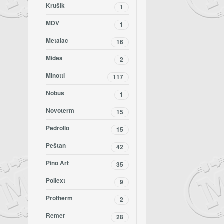
Krušik
1
MDV
1
Metalac
16
Midea
2
Minotti
117
Nobus
1
Novoterm
15
Pedrollo
15
Peštan
42
Pino Art
35
Poliext
9
Protherm
2
Remer
28