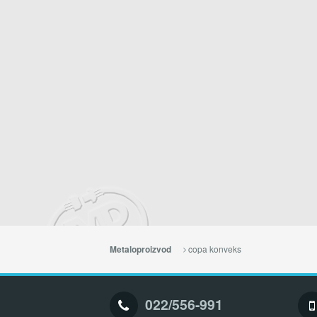
copa konveks
Metaloproizvod
022/556-991