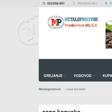
022/556-991
065/9556-991
N
GREJANJE
VODOVOD
KUPA
copa konveks
Metaloproizvod
copa konveks