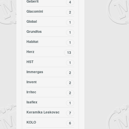
Geberit
4
Giacomini
2
Global
1
Grundfos
1
Habitat
1
Herz
13
HST
1
Immergas
2
Invent
2
Irritec
2
Isaflex
1
Keramika Leskovac
7
KOLO
6