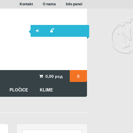
Kontakt
O nama
Info panel
0,00
рсд
0
PLOČICE
KLIME