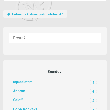
bakarno koleno jednodelno 45
Brendovi
aquasistem
4
Ariston
6
Caleffi
2
Copa Konveks
1