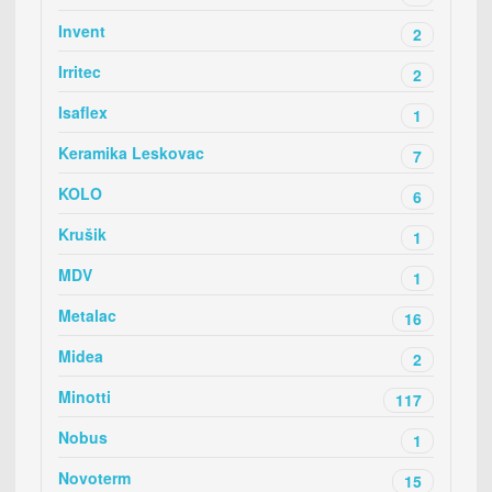
Invent
2
Irritec
2
Isaflex
1
Keramika Leskovac
7
KOLO
6
Krušik
1
MDV
1
Metalac
16
Midea
2
Minotti
117
Nobus
1
Novoterm
15