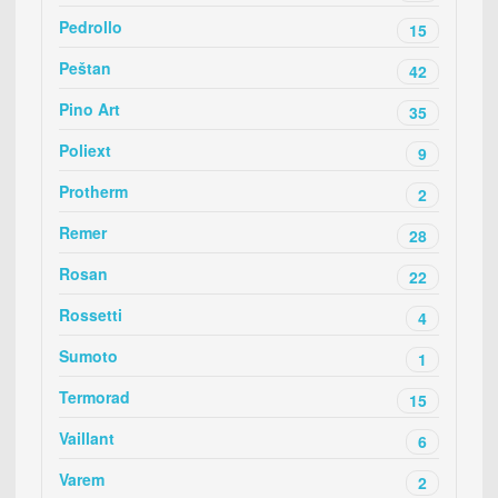
Pedrollo
15
Peštan
42
Pino Art
35
Poliext
9
Protherm
2
Remer
28
Rosan
22
Rossetti
4
Sumoto
1
Termorad
15
Vaillant
6
Varem
2