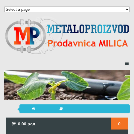
0,00
рсд
0