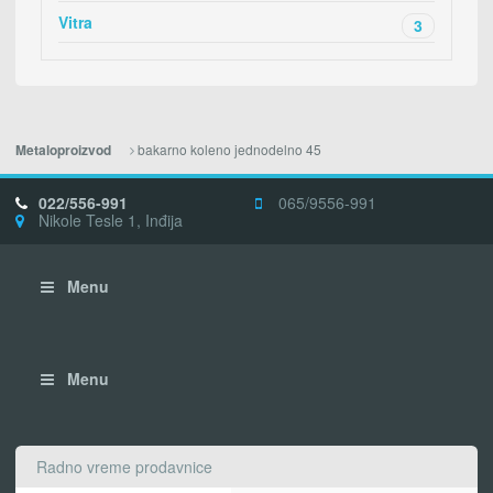
Vitra
3
bakarno koleno jednodelno 45
Metaloproizvod
022/556-991
065/9556-991
Nikole Tesle 1, Inđija
Menu
Menu
Radno vreme prodavnice