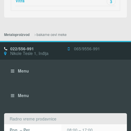
Vitra
3
bakarne cevi meke
Metaloproizvod
022/556-991
065/9556-991
Nikole Tesle 1, Inđija
Menu
Menu
Radno vreme prodavnice
Pon. – Pet.
08:00 – 17:00