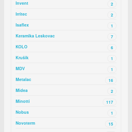
Invent
2
Irritec
2
Isaflex
1
Keramika Leskovac
7
KOLO
6
Krušik
1
MDV
1
Metalac
16
Midea
2
Minotti
117
Nobus
1
Novoterm
15