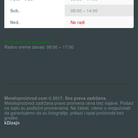
Sub.
08:00 – 14:00
Ned.
Ne radi
Prodavnica je otvorena.
Radno vreme danas: 08:00 – 17:00
Metaloproizvod.com © 2017. Sva prava zadržana.
Metaloproizvod zadržava pravo promena cena bez najave. Podaci
na sajtu su podložni promenama. Na žalost, nismo u mogućnosti
da garantujemo da su fotografije, prikazi i opisi proizvoda bez
greške.
kDizajn