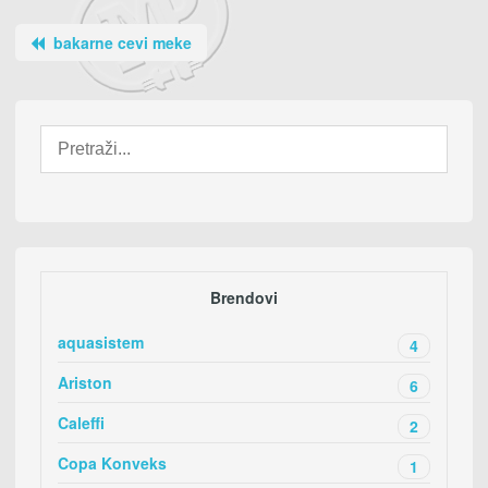
bakarne cevi meke
Brendovi
aquasistem
4
Ariston
6
Caleffi
2
Copa Konveks
1