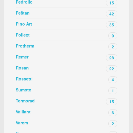
Pedrollo
15
Peštan
42
Pino Art
35
Poliext
9
Protherm
2
Remer
28
Rosan
22
Rossetti
4
Sumoto
1
Termorad
15
Vaillant
6
Varem
2