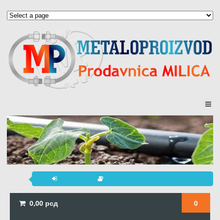
0,00
рсд
0