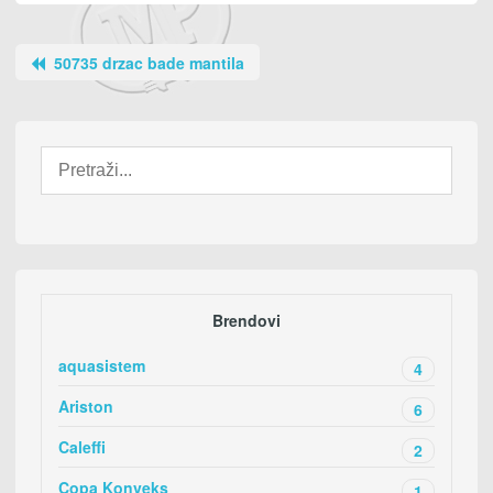
50735 drzac bade mantila
Brendovi
aquasistem
4
Ariston
6
Caleffi
2
Copa Konveks
1