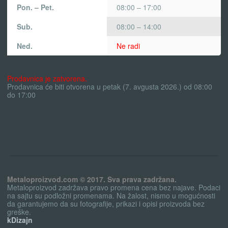
Pon. – Pet.
08:00 – 17:00
Sub.
08:00 – 14:00
Ned.
Ne radi
Prodavnica je zatvorena.
Prodavnica će biti otvorena u petak (7. avgusta 2026.) od 08:00
do 17:00
Metaloproizvod.com © 2017. Sva prava zadržana.
Metaloproizvod zadržava pravo promena cena bez najave. Podaci
na sajtu su podložni promenama. Na žalost, nismo u mogućnosti
da garantujemo da su fotografije, prikazi i opisi proizvoda bez
greške.
kDizajn