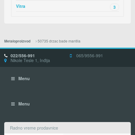
Vitra
3
50735 drzac bade mantila
Metaloproizvod
022/556-991
065/9556-991
Nikole Tesle 1, Inđija
Menu
Menu
Radno vreme prodavnice