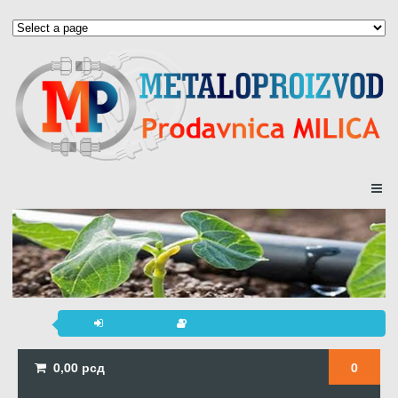
0,00
рсд
0