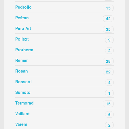
Pedrollo
15
Peštan
42
Pino Art
35
Poliext
9
Protherm
2
Remer
28
Rosan
22
Rossetti
4
Sumoto
1
Termorad
15
Vaillant
6
Varem
2