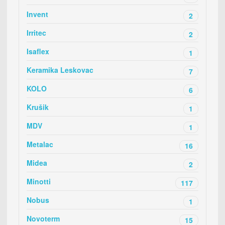
Invent
2
Irritec
2
Isaflex
1
Keramika Leskovac
7
KOLO
6
Krušik
1
MDV
1
Metalac
16
Midea
2
Minotti
117
Nobus
1
Novoterm
15