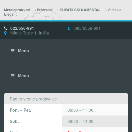
Vertikala
Metaloproizvod
Proizvodi
KUPATILSKI NAMEŠTAJ
Elegant
022/556-991
065/9556-991
Nikole Tesle 1, Inđija
Menu
Menu
Radno vreme prodavnice
Pon. – Pet.
08:00 – 17:00
Sub.
08:00 – 14:00