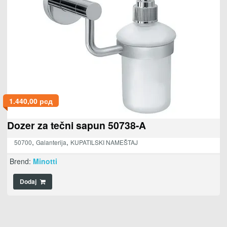
1.440,00
рсд
Dozer za tečni sapun 50738-A
,
,
50700
Galanterija
KUPATILSKI NAMEŠTAJ
Brend:
Minotti
Dodaj