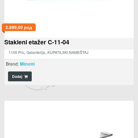
2.899,00
рсд
Stakleni etažer C-11-04
,
,
1100 Pro
Galanterija
KUPATILSKI NAMEŠTAJ
Brend:
Minotti
Dodaj