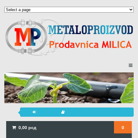
0,00
рсд
0