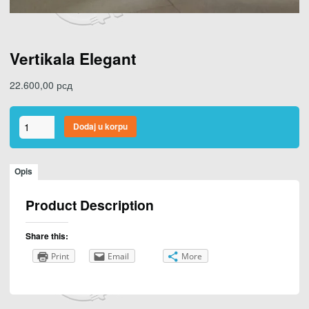
Vertikala Elegant
22.600,00
рсд
Vertikala
Dodaj u korpu
Elegant
količina
Opis
Product Description
Share this:
Print
Email
More