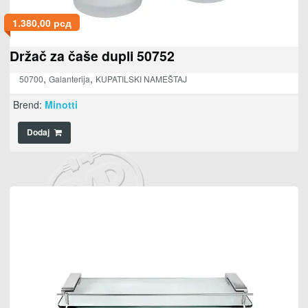
1.380,00
рсд
Držač za čaše dupli 50752
,
,
50700
Galanterija
KUPATILSKI NAMEŠTAJ
Brend:
Minotti
Dodaj