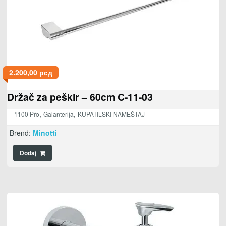
2.200,00
рсд
Držač za peškir – 60cm C-11-03
,
,
1100 Pro
Galanterija
KUPATILSKI NAMEŠTAJ
Brend:
Minotti
Dodaj