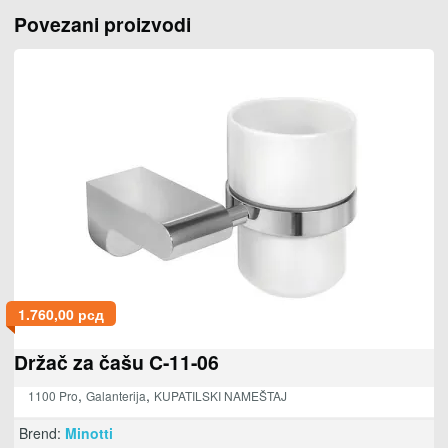
Povezani proizvodi
1.760,00
рсд
Držač za čašu C-11-06
,
,
1100 Pro
Galanterija
KUPATILSKI NAMEŠTAJ
Brend:
Minotti