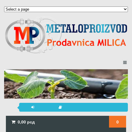
0,00
рсд
0