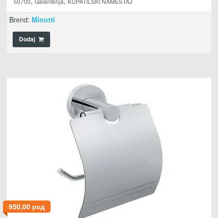
,
,
50700
Galanterija
KUPATILSKI NAMEŠTAJ
Brend:
Minotti
Dodaj
950,00
рсд