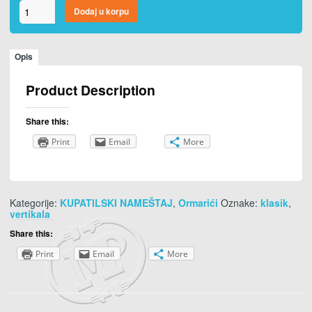
Klasik
Dodaj u korpu
vertikala
količina
Opis
Product Description
Share this:
Print
Email
More
Kategorije:
KUPATILSKI NAMEŠTAJ
,
Ormarići
Oznake:
klasik
,
vertikala
Share this:
Print
Email
More