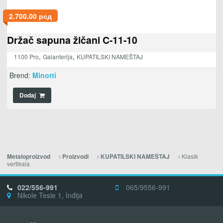
2.700,00
рсд
Držač sapuna žičani C-11-10
,
,
1100 Pro
Galanterija
KUPATILSKI NAMEŠTAJ
Brend:
Minotti
Dodaj
Klasik
Metaloproizvod
Proizvodi
KUPATILSKI NAMEŠTAJ
vertikala
022/556-991
065/9556-991
Nikole Tesle 1, Inđija