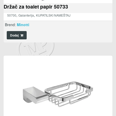
Držač za toalet papir 50733
,
,
50700
Galanterija
KUPATILSKI NAMEŠTAJ
Brend:
Minotti
Dodaj