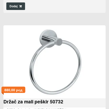
Dodaj
880,00
рсд
Držač za mali peškir 50732