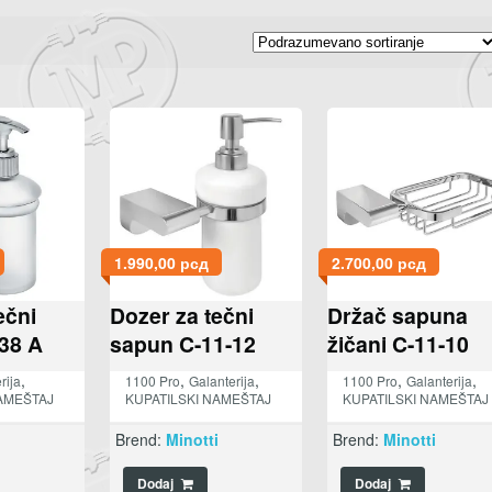
1.990,00
рсд
2.700,00
рсд
ečni
Dozer za tečni
Držač sapuna
38 A
sapun C-11-12
žičani C-11-10
,
,
,
,
,
rija
1100 Pro
Galanterija
1100 Pro
Galanterija
AMEŠTAJ
KUPATILSKI NAMEŠTAJ
KUPATILSKI NAMEŠTAJ
i
Brend:
Minotti
Brend:
Minotti
Dodaj
Dodaj