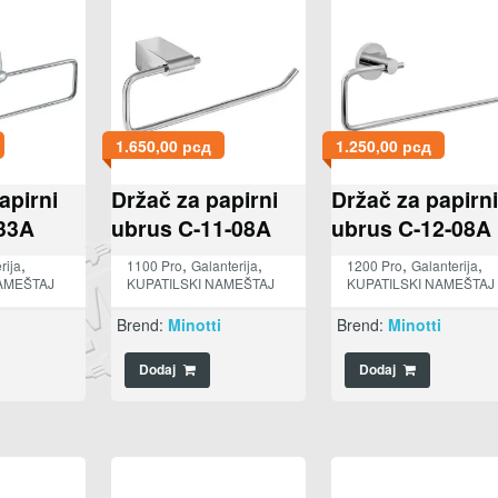
1.650,00
рсд
1.250,00
рсд
apirni
Držač za papirni
Držač za papirni
33A
ubrus C-11-08A
ubrus C-12-08A
,
,
,
,
,
rija
1100 Pro
Galanterija
1200 Pro
Galanterija
AMEŠTAJ
KUPATILSKI NAMEŠTAJ
KUPATILSKI NAMEŠTAJ
i
Brend:
Minotti
Brend:
Minotti
Dodaj
Dodaj