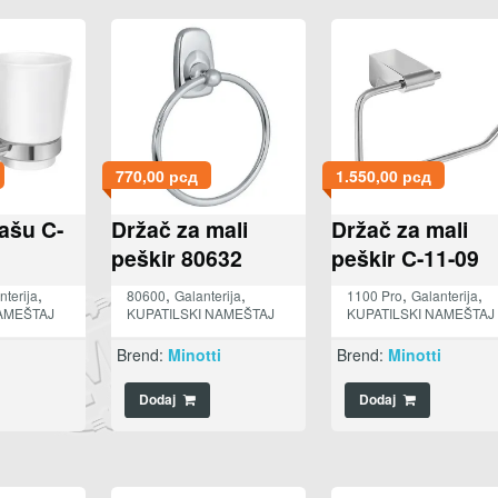
770,00
рсд
1.550,00
рсд
ašu C-
Držač za mali
Držač za mali
peškir 80632
peškir C-11-09
,
,
,
,
,
nterija
80600
Galanterija
1100 Pro
Galanterija
AMEŠTAJ
KUPATILSKI NAMEŠTAJ
KUPATILSKI NAMEŠTAJ
i
Brend:
Minotti
Brend:
Minotti
Dodaj
Dodaj