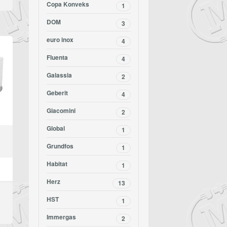
Copa Konveks
1
DOM
3
euro inox
4
Fluenta
4
Galassia
2
Geberit
4
Giacomini
2
Global
1
Grundfos
1
Habitat
1
Herz
13
HST
1
Immergas
2