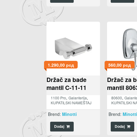
1.290,00
рсд
560,00
рсд
Držač za bade
Držač za 
mantil C-11-11
mantil 806
,
,
,
1100 Pro
Galanterija
80600
Galante
KUPATILSKI NAMEŠTAJ
KUPATILSKI N
Brend:
Minotti
Brend:
Minott
Dodaj
Dodaj