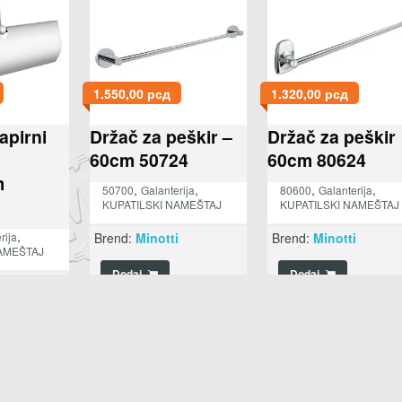
1.550,00
рсд
1.320,00
рсд
apirni
Držač za peškir –
Držač za peškir
60cm 50724
60cm 80624
m
,
,
,
,
50700
Galanterija
80600
Galanterija
KUPATILSKI NAMEŠTAJ
KUPATILSKI NAMEŠTAJ
,
Brend:
Minotti
Brend:
Minotti
rija
AMEŠTAJ
Dodaj
Dodaj
i