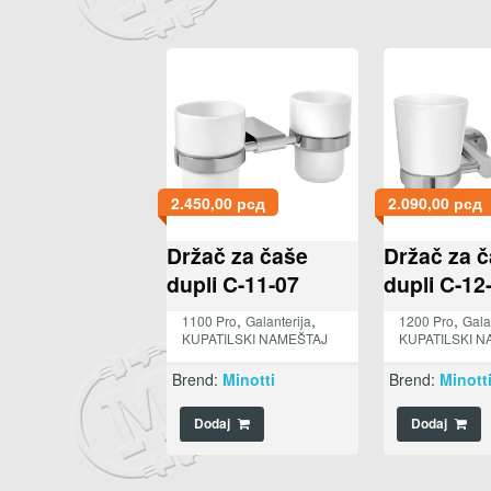
2.450,00
рсд
2.090,00
рсд
Držač za čaše
Držač za 
dupli C-11-07
dupli C-12
,
,
,
1100 Pro
Galanterija
1200 Pro
Gala
KUPATILSKI NAMEŠTAJ
KUPATILSKI N
Brend:
Minotti
Brend:
Minott
Dodaj
Dodaj