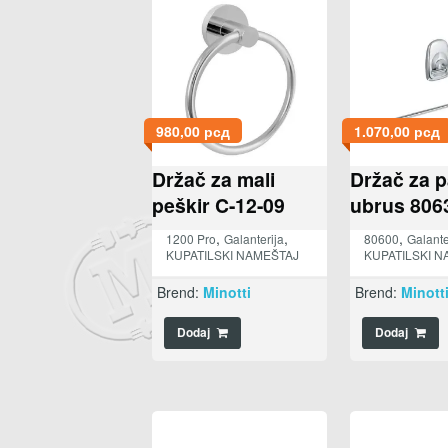
980,00
рсд
1.070,00
рсд
Držač za mali
Držač za p
peškir C-12-09
ubrus 806
,
,
,
1200 Pro
Galanterija
80600
Galante
KUPATILSKI NAMEŠTAJ
KUPATILSKI N
Brend:
Minotti
Brend:
Minott
Dodaj
Dodaj