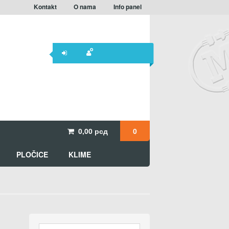
Kontakt
O nama
Info panel
0,00
рсд
0
PLOČICE
KLIME