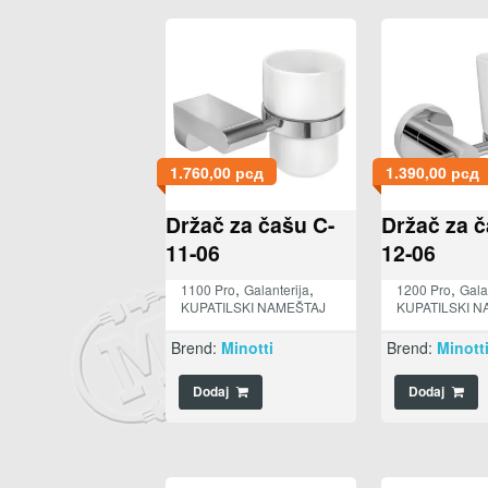
1.760,00
рсд
1.390,00
рсд
Držač za čašu C-
Držač za č
11-06
12-06
,
,
,
1100 Pro
Galanterija
1200 Pro
Gala
KUPATILSKI NAMEŠTAJ
KUPATILSKI N
Brend:
Minotti
Brend:
Minott
Dodaj
Dodaj