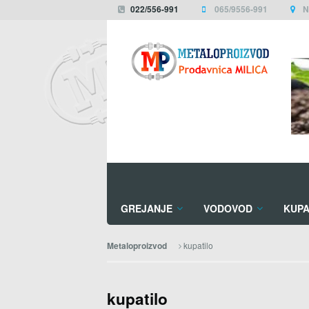
022/556-991
065/9556-991
N
GREJANJE
VODOVOD
KUPA
kupatilo
Metaloproizvod
kupatilo