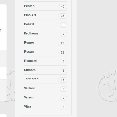
Peštan
42
Pino Art
35
Poliext
9
Protherm
2
Remer
28
Rosan
22
Rossetti
4
Sumoto
1
Termorad
15
Vaillant
6
Varem
2
Vitra
3