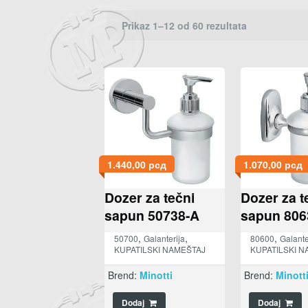
Prikaz 1–12 od 60 rezultata
1.440,00
рсд
1.070,00
рсд
Dozer za tečni
Dozer za t
sapun 50738-A
sapun 806
,
,
,
50700
Galanterija
80600
Galante
KUPATILSKI NAMEŠTAJ
KUPATILSKI N
Brend:
Minotti
Brend:
Minott
Dodaj
Dodaj