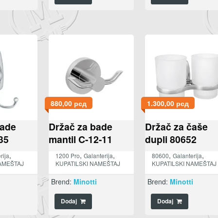
880,00
рсд
1.300,00
рсд
bade
Držač za bade
Držač za čaše
35
mantil C-12-11
dupli 80652
,
,
,
,
,
rija
1200 Pro
Galanterija
80600
Galanterija
AMEŠTAJ
KUPATILSKI NAMEŠTAJ
KUPATILSKI NAMEŠTAJ
i
Brend:
Minotti
Brend:
Minotti
Dodaj
Dodaj