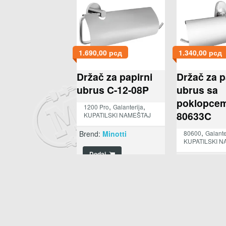
1.690,00
рсд
1.340,00
рсд
Držač za papirni
Držač za p
ubrus C-12-08P
ubrus sa
poklopce
,
,
1200 Pro
Galanterija
80633C
KUPATILSKI NAMEŠTAJ
,
Brend:
Minotti
80600
Galante
KUPATILSKI N
Dodaj
Brend:
Minott
Dodaj