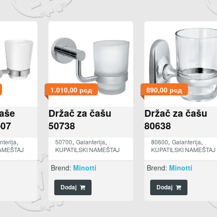
1.010,00
рсд
890,00
рсд
čaše
Držač za čašu
Držač za čašu
-07
50738
80638
,
,
,
,
,
nterija
50700
Galanterija
80600
Galanterija
AMEŠTAJ
KUPATILSKI NAMEŠTAJ
KUPATILSKI NAMEŠTAJ
i
Brend:
Minotti
Brend:
Minotti
Dodaj
Dodaj