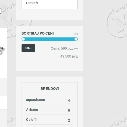
SORTIRAJ PO CENI
Cena:
560 рсд
—
Filter
49.500 рсд
BRENDOVI
aquasistem
4
Ariston
6
Caleffi
2