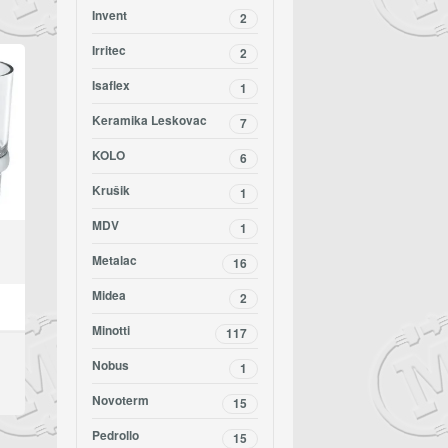
Invent
2
Irritec
2
Isaflex
1
Keramika Leskovac
7
KOLO
6
Krušik
1
MDV
1
Metalac
16
Midea
2
Minotti
117
Nobus
1
Novoterm
15
Pedrollo
15