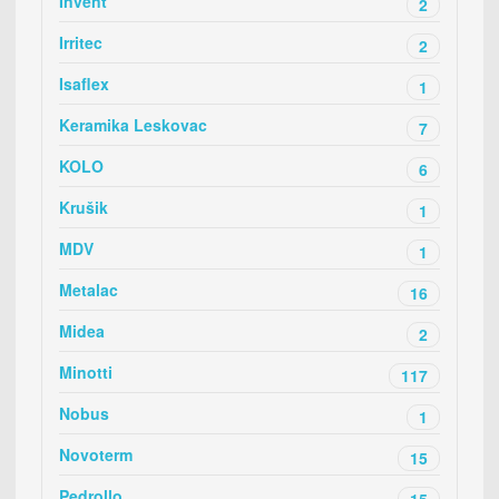
Invent
2
Irritec
2
Isaflex
1
Keramika Leskovac
7
KOLO
6
Krušik
1
MDV
1
Metalac
16
Midea
2
Minotti
117
Nobus
1
Novoterm
15
Pedrollo
15