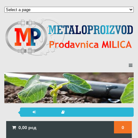
0,00
рсд
0