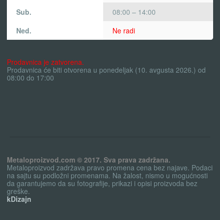
Sub.
08:00 – 14:00
Ned.
Ne radi
Prodavnica je zatvorena.
Prodavnica će biti otvorena u ponedeljak (10. avgusta 2026.) od
08:00 do 17:00
Metaloproizvod.com © 2017. Sva prava zadržana.
Metaloproizvod zadržava pravo promena cena bez najave. Podaci
na sajtu su podložni promenama. Na žalost, nismo u mogućnosti
da garantujemo da su fotografije, prikazi i opisi proizvoda bez
greške.
kDizajn