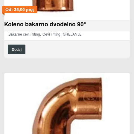
Od:
35,00
рсд
Koleno bakarno dvodelno 90°
,
,
Bakarne cevi i fiting
Cevi i fiting
GREJANJE
Dodaj