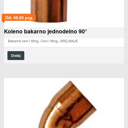
Od:
45,00
рсд
Koleno bakarno jednodelno 90°
,
,
Bakarne cevi i fiting
Cevi i fiting
GREJANJE
Dodaj