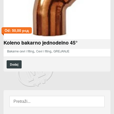
Od:
50,00
рсд
Koleno bakarno jednodelno 45°
,
,
Bakarne cevi i fiting
Cevi i fiting
GREJANJE
Dodaj