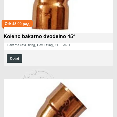
Od:
45,00
рсд
Koleno bakarno dvodelno 45°
,
,
Bakarne cevi i fiting
Cevi i fiting
GREJANJE
Dodaj