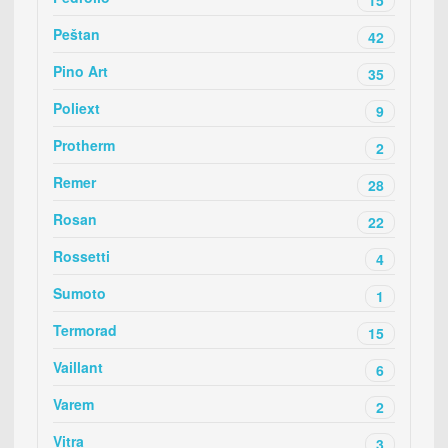
Peštan
42
Pino Art
35
Poliext
9
Protherm
2
Remer
28
Rosan
22
Rossetti
4
Sumoto
1
Termorad
15
Vaillant
6
Varem
2
Vitra
3