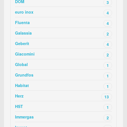
DOM
3
euro inox
4
Fluenta
4
Galassia
2
Geberit
4
Giacomini
2
Global
1
Grundfos
1
Habitat
1
Herz
13
HST
1
Immergas
2