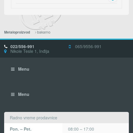
bakarno
Metaloproizvod
022/556-991
065/9556-991
Nikole Tesle 1, Inđija
Menu
Menu
Radno vreme prodavnice
Pon. – Pet.
08:00 – 17:00