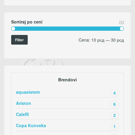
Sortiraj po ceni
Cena:
10 рсд
—
30 рсд
Filter
Brendovi
aquasistem
4
Ariston
6
Caleffi
2
Copa Konveks
1