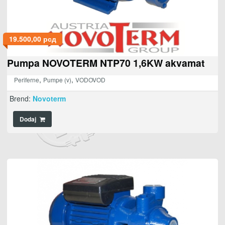
19.500,00
рсд
Pumpa NOVOTERM NTP70 1,6KW akvamat
,
,
Periferne
Pumpe (v)
VODOVOD
Brend:
Novoterm
Dodaj