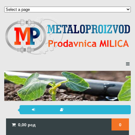
0,00
рсд
0