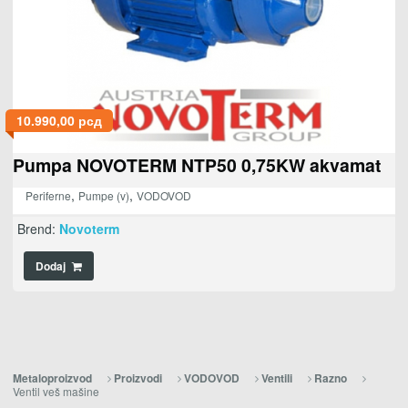
10.990,00
рсд
Pumpa NOVOTERM NTP50 0,75KW akvamat
,
,
Periferne
Pumpe (v)
VODOVOD
Brend:
Novoterm
Dodaj
Metaloproizvod
Proizvodi
VODOVOD
Ventili
Razno
Ventil veš mašine