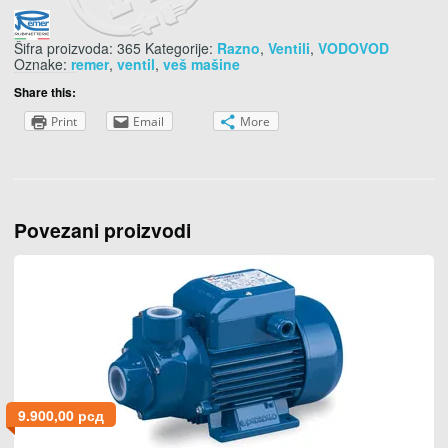
Šifra proizvoda:
365
Kategorije:
Razno
,
Ventili
,
VODOVOD
Oznake:
remer
,
ventil
,
veš mašine
Share this:
Print
Email
More
Povezani proizvodi
9.900,00
рсд