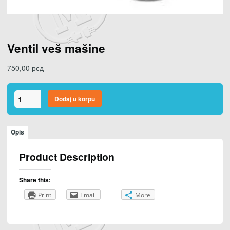
Ventil veš mašine
750,00
рсд
Ventil
Dodaj u korpu
veš
mašine
količina
Opis
Product Description
Share this:
Print
Email
More