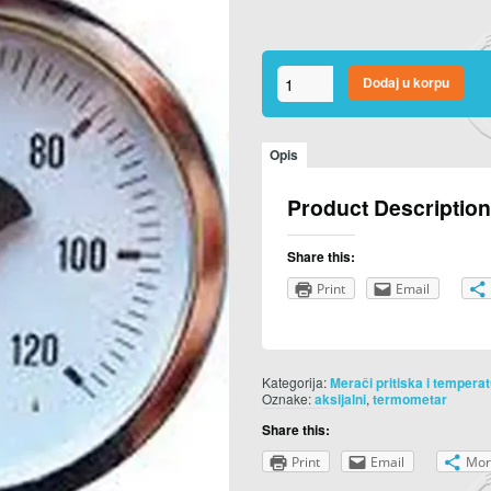
Termometar
Dodaj u korpu
aksijalni
D63
količina
Opis
Product Description
Share this:
Print
Email
Kategorija:
Merači pritiska i tempera
Oznake:
,
aksijalni
termometar
Share this:
Print
Email
Mor