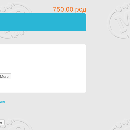
750,00
рсд
More
ture
e