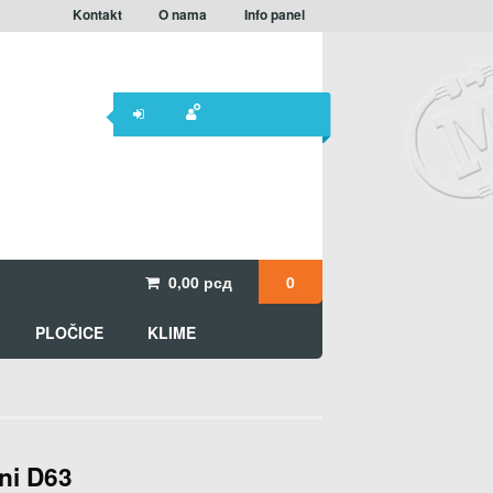
Kontakt
O nama
Info panel
0,00
рсд
0
PLOČICE
KLIME
ni D63