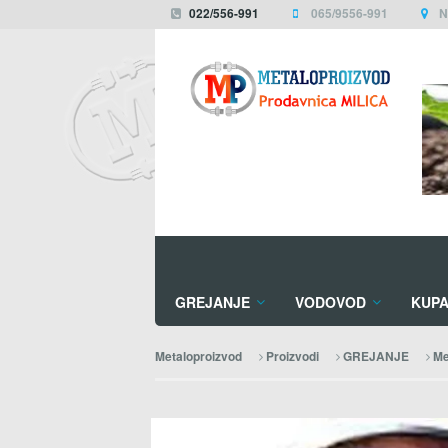
022/556-991
065/9556-991
N
GREJANJE
VODOVOD
KUPA
Metaloproizvod
Proizvodi
GREJANJE
Me