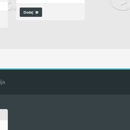
Dodaj
ija