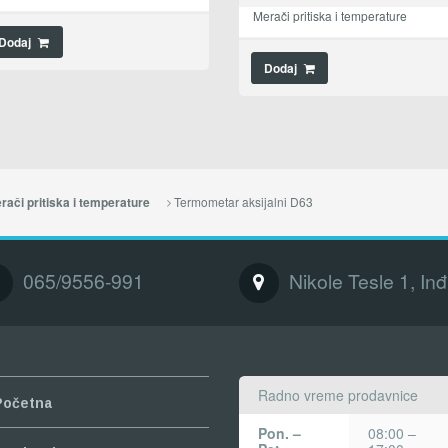
Merači pritiska i temperature
Dodaj
Dodaj
Termometar aksijalni D63
rači pritiska i temperature
065/9556-991
Nikole Tesle 1, Inđ
Radno vreme prodavnice
Početna
Pon. –
08:00 –