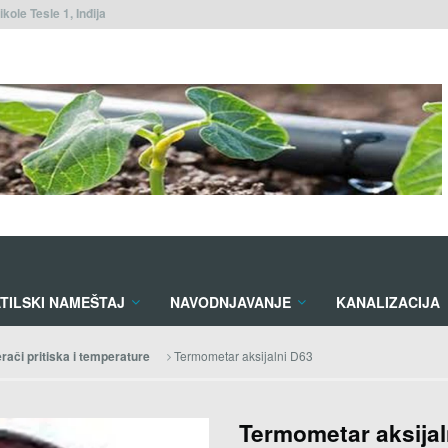
ikole Tesle 1, Inđija
TILSKI NAMEŠTAJ
NAVODNJAVANJE
KANALIZACIJA
Termometar aksijalni D63
rači pritiska i temperature
Termometar aksijal