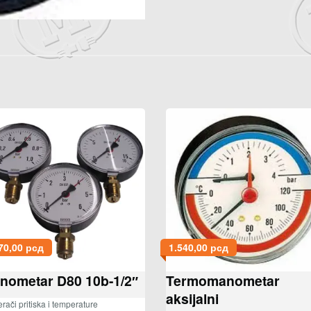
70,00
рсд
1.540,00
рсд
nometar D80 10b-1/2″
Termomanometar
aksijalni
rači pritiska i temperature