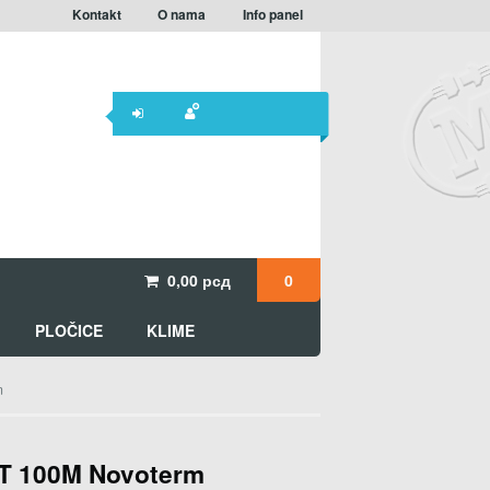
Kontakt
O nama
Info panel
0,00
рсд
0
PLOČICE
KLIME
m
T 100M Novoterm