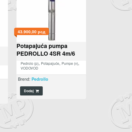
43.900,00
рсд
Potapajuća pumpa
PEDROLLO 4SR 4m/6
,
,
,
Pedrolo (p)
Potapajuće
Pumpe (v)
VODOVOD
Brend:
Pedrollo
Dodaj