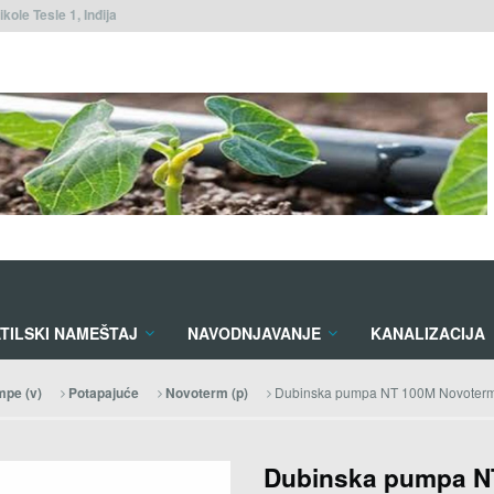
ikole Tesle 1, Inđija
TILSKI NAMEŠTAJ
NAVODNJAVANJE
KANALIZACIJA
Dubinska pumpa NT 100M Novoter
pe (v)
Potapajuće
Novoterm (p)
Dubinska pumpa N