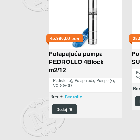
45.990,00
рсд
28.
Potapajuća pumpa
Po
PEDROLLO 4Block
SU
m2/12
Po
V
,
,
,
Pedrolo (p)
Potapajuće
Pumpe (v)
VODOVOD
Br
Brend:
Pedrollo
Dodaj