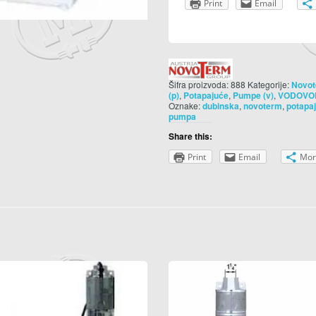
Print
Email
Šifra proizvoda:
888
Kategorije:
Novo
,
,
,
(p)
Potapajuće
Pumpe (v)
VODOVO
Oznake:
,
,
dubinska
novoterm
potapa
pumpa
Share this:
Print
Email
Mor