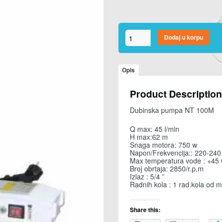
Dubinska
Dodaj u korpu
pumpa
NT
100M
Novoterm
Opis
količina
Product Description
Dubinska pumpa NT 100M
Q max: 45 l/min
H max:62 m
Snaga motora: 750 w
Napon/Frekvencija:: 220-240
Max temperatura vode : +45
Broj obrtaja: 2850/r.p.m
Izlaz : 5/4 ”
Radnih kola : 1 rad.kola od 
Share this: