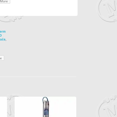
More
term
D
,
juća
e