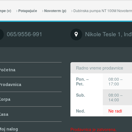
Dubinska pumpa NT 100M Novoter
pe (v)
Potapajuće
Novoterm (p)
065/9556-991
Nikole Tesle 1, Inđ
Radno vreme prodavnice
Početna
Pon. –
08:00 –
Pet.
17:00
Prodavnica
Sub.
08:00 –
14:00
Korpa
Ned.
Ne radi
Kasa
Prodavnica je zatvorena.
Moj nalog