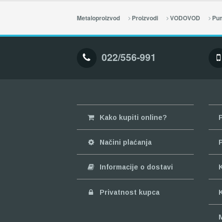
Metaloproizvod
Proizvodi
VODOVOD
Pum
022/556-991
Kako kupiti online?
Načini plaćanja
Informacije o dostavi
Privatnost kupca