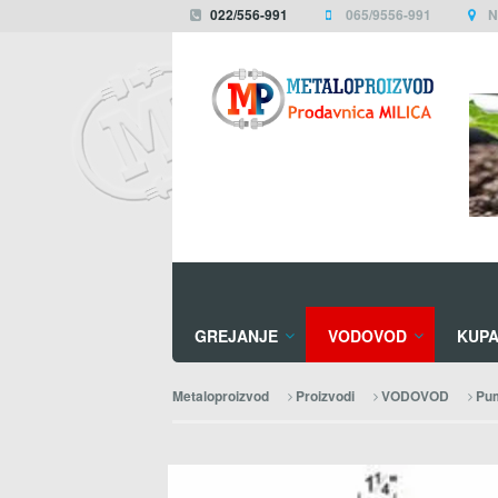
022/556-991
065/9556-991
N
GREJANJE
VODOVOD
KUPA
Metaloproizvod
Proizvodi
VODOVOD
Pum