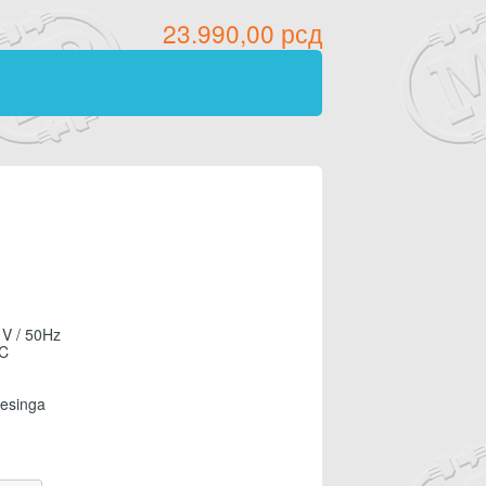
23.990,00
рсд
 V / 50Hz
 C
mesinga