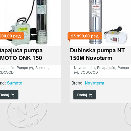
900,00
рсд
25.990,00
рсд
tapajuća pumpa
Dubinska pumpa NT
MOTO ONK 150
150M Novoterm
,
,
,
,
,
tapajuće
Pumpe (v)
Sumoto
Novoterm (p)
Potapajuće
Pumpe
,
ODOVOD
(v)
VODOVOD
end:
Sumoto
Brend:
Novoterm
Dodaj
Dodaj